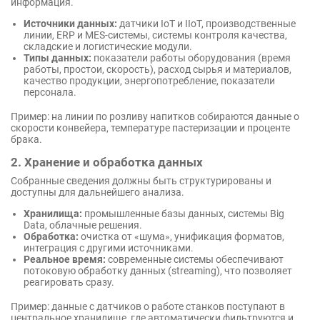
информация.
Источники данных:
датчики IoT и IIoT, производственные
линии, ERP и MES-системы, системы контроля качества,
складские и логистические модули.
Типы данных:
показатели работы оборудования (время
работы, простои, скорость), расход сырья и материалов,
качество продукции, энергопотребление, показатели
персонала.
Пример: на линии по розливу напитков собираются данные о
скорости конвейера, температуре пастеризации и проценте
брака.
2. Хранение и обработка данных
Собранные сведения должны быть структурированы и
доступны для дальнейшего анализа.
Хранилища:
промышленные базы данных, системы Big
Data, облачные решения.
Обработка:
очистка от «шума», унификация форматов,
интеграция с другими источниками.
Реальное время:
современные системы обеспечивают
потоковую обработку данных (streaming), что позволяет
реагировать сразу.
Пример: данные с датчиков о работе станков поступают в
центральное хранилище, где автоматически фильтруются и