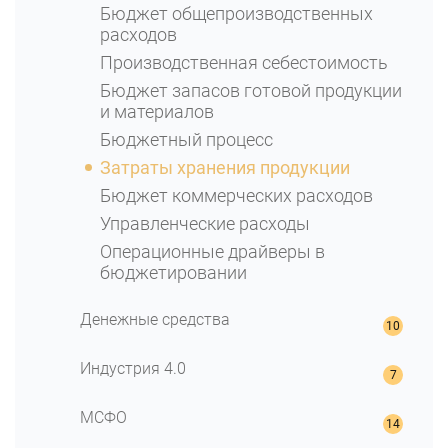
Бюджет общепроизводственных
расходов
Производственная себестоимость
Бюджет запасов готовой продукции
и материалов
Бюджетный процесс
Затраты хранения продукции
Бюджет коммерческих расходов
Управленческие расходы
Операционные драйверы в
бюджетировании
Денежные средства
ОДДС: Отчет о движении денежных
Индустрия 4.0
средств
Бюджет движения денежных
Индустрия 4.0: Что нужно о ней знать
МСФО
средств (БДДС)
Прогноз методом ARIMA
БДДС косвенным методом
Основы отчетности МСФО