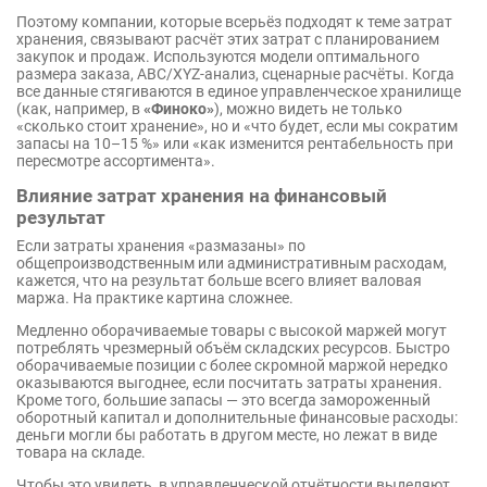
Поэтому компании, которые всерьёз подходят к теме затрат
хранения, связывают расчёт этих затрат с планированием
закупок и продаж. Используются модели оптимального
размера заказа, ABC/XYZ-анализ, сценарные расчёты. Когда
все данные стягиваются в единое управленческое хранилище
(как, например, в
«Финоко»
), можно видеть не только
«сколько стоит хранение», но и «что будет, если мы сократим
запасы на 10–15 %» или «как изменится рентабельность при
пересмотре ассортимента».
Влияние затрат хранения на финансовый
результат
Если затраты хранения «размазаны» по
общепроизводственным или административным расходам,
кажется, что на результат больше всего влияет валовая
маржа. На практике картина сложнее.
Медленно оборачиваемые товары с высокой маржей могут
потреблять чрезмерный объём складских ресурсов. Быстро
оборачиваемые позиции с более скромной маржой нередко
оказываются выгоднее, если посчитать затраты хранения.
Кроме того, большие запасы — это всегда замороженный
оборотный капитал и дополнительные финансовые расходы:
деньги могли бы работать в другом месте, но лежат в виде
товара на складе.
Чтобы это увидеть, в управленческой отчётности выделяют