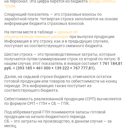
на персонал. Эта цифра берется из бюджета
фонда оплаты
труда
.
Следующий показатель — это страховые взносы по
заработной плате. Четвертая строка заполняется на основе
информации бюджета страховых взносов.
На пятом месте в таблице —
данные об
общепроизводственных расходах
при выпуске продукции.
Информация в эту строку, как и в предыдущих случаях,
поступает из соответствующего смежного бюджета.
Шестая строка — это производственные затраты, которые
получается путем суммирования строк со второй по пятую. В
нашем случае, этот показатель в январе составит
1 761 184,81
руб. = (393 185 + 461 000 + 139 222 + 767 777,81).
Далее, на седьмой строке бюджета, отмечаются остатки
готовой продукции или товаров по себестоимости на конец
периода. Эта информация также поступает из
соответствующего бюджета.
Себестоимость реализованной продукции (СРП) вычисляется
по формуле СРП = ГПН + СБ — ГПК.
Под аббревиатурой ГПН понимаются запасы готовой
продукции на начало бюджетного периода.
СБ – это затраты на производство, в данном случае — за
месяц,