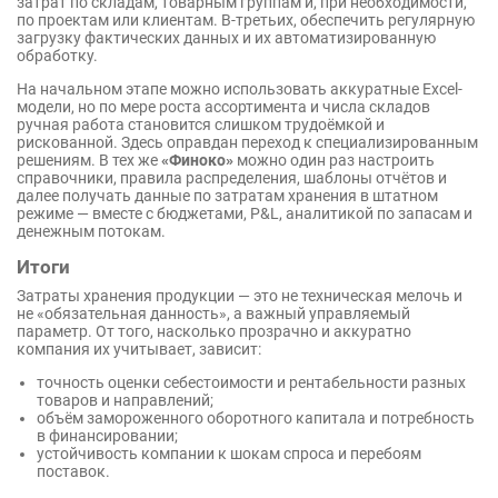
затрат по складам, товарным группам и, при необходимости,
по проектам или клиентам. В-третьих, обеспечить регулярную
загрузку фактических данных и их автоматизированную
обработку.
На начальном этапе можно использовать аккуратные Excel-
модели, но по мере роста ассортимента и числа складов
ручная работа становится слишком трудоёмкой и
рискованной. Здесь оправдан переход к специализированным
решениям. В тех же
«Финоко»
можно один раз настроить
справочники, правила распределения, шаблоны отчётов и
далее получать данные по затратам хранения в штатном
режиме — вместе с бюджетами, P&L, аналитикой по запасам и
денежным потокам.
Итоги
Затраты хранения продукции — это не техническая мелочь и
не «обязательная данность», а важный управляемый
параметр. От того, насколько прозрачно и аккуратно
компания их учитывает, зависит:
точность оценки себестоимости и рентабельности разных
товаров и направлений;
объём замороженного оборотного капитала и потребность
в финансировании;
устойчивость компании к шокам спроса и перебоям
поставок.