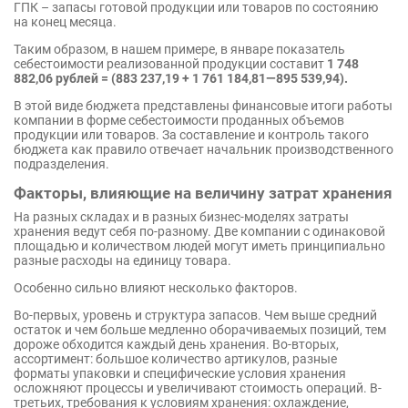
ГПК – запасы готовой продукции или товаров по состоянию
на конец месяца.
Таким образом, в нашем примере, в январе показатель
себестоимости реализованной продукции составит
1 748
882,06 рублей = (883 237,19 + 1 761 184,81—895 539,94).
В этой виде бюджета представлены финансовые итоги работы
компании в форме себестоимости проданных объемов
продукции или товаров. За составление и контроль такого
бюджета как правило отвечает начальник производственного
подразделения.
Факторы, влияющие на величину затрат хранения
На разных складах и в разных бизнес-моделях затраты
хранения ведут себя по-разному. Две компании с одинаковой
площадью и количеством людей могут иметь принципиально
разные расходы на единицу товара.
Особенно сильно влияют несколько факторов.
Во-первых, уровень и структура запасов. Чем выше средний
остаток и чем больше медленно оборачиваемых позиций, тем
дороже обходится каждый день хранения. Во-вторых,
ассортимент: большое количество артикулов, разные
форматы упаковки и специфические условия хранения
осложняют процессы и увеличивают стоимость операций. В-
третьих, требования к условиям хранения: охлаждение,