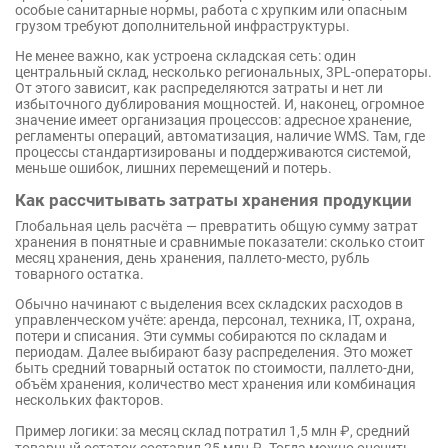
особые санитарные нормы, работа с хрупким или опасным
грузом требуют дополнительной инфраструктуры.
Не менее важно, как устроена складская сеть: один
центральный склад, несколько региональных, 3PL-операторы.
От этого зависит, как распределяются затраты и нет ли
избыточного дублирования мощностей. И, наконец, огромное
значение имеет организация процессов: адресное хранение,
регламенты операций, автоматизация, наличие WMS. Там, где
процессы стандартизированы и поддерживаются системой,
меньше ошибок, лишних перемещений и потерь.
Как рассчитывать затраты хранения продукции
Глобальная цель расчёта — превратить общую сумму затрат
хранения в понятные и сравнимые показатели: сколько стоит
месяц хранения, день хранения, паллето-место, рубль
товарного остатка.
Обычно начинают с выделения всех складских расходов в
управленческом учёте: аренда, персонал, техника, IT, охрана,
потери и списания. Эти суммы собираются по складам и
периодам. Далее выбирают базу распределения. Это может
быть средний товарный остаток по стоимости, паллето-дни,
объём хранения, количество мест хранения или комбинация
нескольких факторов.
Пример логики: за месяц склад потратил 1,5 млн ₽, средний