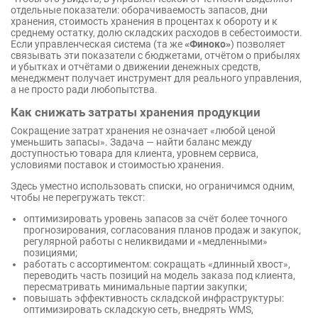
отдельные показатели: оборачиваемость запасов, дни
хранения, стоимость хранения в процентах к обороту и к
среднему остатку, долю складских расходов в себестоимости.
Если управленческая система (та же
«Финоко»
) позволяет
связывать эти показатели с бюджетами, отчётом о прибылях
и убытках и отчётами о движении денежных средств,
менеджмент получает инструмент для реального управления,
а не просто ради любопытства.
Как снижать затраты хранения продукции
Сокращение затрат хранения не означает «любой ценой
уменьшить запасы». Задача — найти баланс между
доступностью товара для клиента, уровнем сервиса,
условиями поставок и стоимостью хранения.
Здесь уместно использовать списки, но ограничимся одним,
чтобы не перегружать текст:
оптимизировать уровень запасов за счёт более точного
прогнозирования, согласования планов продаж и закупок,
регулярной работы с неликвидами и «медленными»
позициями;
работать с ассортиментом: сокращать «длинный хвост»,
переводить часть позиций на модель заказа под клиента,
пересматривать минимальные партии закупки;
повышать эффективность складской инфраструктуры:
оптимизировать складскую сеть, внедрять WMS,