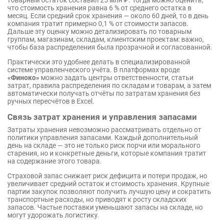
товарный остаток составил 25 млн ₽. Тогда можно оценить,
что стоимость хранения равна 6 % от среднего остатка в
месяц. Если средний срок хранения — около 60 дней, то в день
компания тратит примерно 0,1 % от стоимости запасов.
Дальше эту оценку можно детализировать по товарным
группам, магазинам, складам, клиентским проектам: важно,
чтобы база распределения была прозрачной и согласованной.
Практически это удобнее делать в специализированной
системе управленческого учёта. В платформах вроде
«Финоко»
можно задать центры ответственности, статьи
затрат, правила распределения по складам и товарам, а затем
автоматически получать отчёты по затратам хранения без
ручных пересчётов в Excel.
Связь затрат хранения и управления запасами
Затраты хранения невозможно рассматривать отдельно от
политики управления запасами. Каждый дополнительный
день на складе — это не только риск порчи или морального
старения, но и конкретные деньги, которые компания тратит
на содержание этого товара.
Страховой запас снижает риск дефицита и потери продаж, но
увеличивает средний остаток и стоимость хранения. Крупные
партии закупок позволяют получить лучшую цену и сократить
транспортные расходы, но приводят к росту складских
запасов. Частые поставки уменьшают запасы на складе, но
могут удорожать логистику.