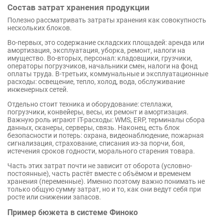
Состав затрат хранения продукции
Полезно рассматривать затраты хранения как совокупность
нескольких блоков.
Во-первых, это содержание складских площадей: аренда или
амортизация, эксплуатация, уборка, ремонт, налоги на
имущество. Во-вторых, персонал: кладовщики, грузчики,
операторы погрузчиков, начальники смен, налоги на фонд
оплаты труда. В-третьих, коммунальные и эксплуатационные
расходы: освещение, тепло, холод, вода, обслуживание
инженерных сетей.
Отдельно стоит техника и оборудование: стеллажи,
погрузчики, конвейеры, весы, их ремонт и амортизация.
Важную роль играют IT-расходы: WMS, ERP, терминалы сбора
данных, сканеры, серверы, связь. Наконец, есть блок
безопасности и потерь: охрана, видеонаблюдение, пожарная
сигнализация, страхование, списания из-за порчи, боя,
истечения сроков годности, морального старения товара.
Часть этих затрат почти не зависит от оборота (условно-
постоянные), часть растёт вместе с объёмом и временем
хранения (переменные). Именно поэтому важно понимать не
только общую сумму затрат, но и то, как они ведут себя при
росте или снижении запасов.
Пример бюжета в системе Финоко