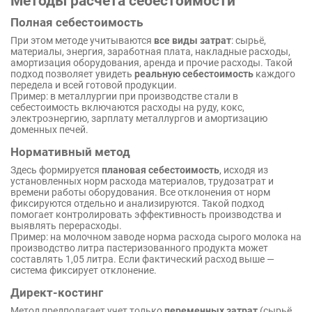
Методы расчета себестоимости
Полная себестоимость
При этом методе учитываются
все виды затрат
: сырьё,
материалы, энергия, заработная плата, накладные расходы,
амортизация оборудования, аренда и прочие расходы. Такой
подход позволяет увидеть
реальную себестоимость
каждого
передела и всей готовой продукции.
Пример: в металлургии при производстве стали в
себестоимость включаются расходы на руду, кокс,
электроэнергию, зарплату металлургов и амортизацию
доменных печей.
Нормативный метод
Здесь формируется
плановая себестоимость
, исходя из
установленных норм расхода материалов, трудозатрат и
времени работы оборудования. Все отклонения от норм
фиксируются отдельно и анализируются. Такой подход
помогает контролировать эффективность производства и
выявлять перерасходы.
Пример: на молочном заводе норма расхода сырого молока на
производство литра пастеризованного продукта может
составлять 1,05 литра. Если фактический расход выше —
система фиксирует отклонение.
Директ-костинг
Метод предполагает учет только
переменных затрат
(сырьё,