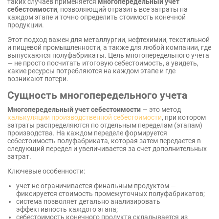
таких случаев применяется
многопередельный учет
себестоимости
, позволяющий отразить все затраты на
каждом этапе и точно определить стоимость конечной
продукции.
Этот подход важен для металлургии, нефтехимии, текстильной
и пищевой промышленности, а также для любой компании, где
выпускаются полуфабрикаты. Цель многопередельного учета
— не просто посчитать итоговую себестоимость, а увидеть,
какие ресурсы потребляются на каждом этапе и где
возникают потери.
Сущность многопередельного учета
Многопередельный учет себестоимости
— это метод
калькуляции производственной себестоимости
, при котором
затраты распределяются по отдельным переделам (этапам)
производства. На каждом переделе формируется
себестоимость полуфабриката, которая затем передается в
следующий передел и увеличивается за счет дополнительных
затрат.
Ключевые особенности:
учет не ограничивается финальным продуктом —
фиксируется стоимость промежуточных полуфабрикатов;
система позволяет детально анализировать
эффективность каждого этапа;
себестоимость конечного продукта складывается из