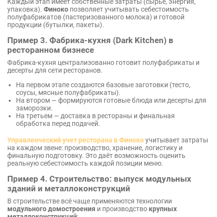
Каждый этап имеет собственные затраты (сырьё, энергия,
упаковка).
Финоко
позволяет учитывать себестоимость
полуфабрикатов (пастеризованного молока) и готовой
продукции (бутылки, пакеты).
Пример 3. Фабрика-кухня (Dark Kitchen) в
ресторанном бизнесе
Фабрика-кухня централизованно готовит полуфабрикаты и
десерты для сети ресторанов.
На первом этапе создаются базовые заготовки (тесто,
соусы, мясные полуфабрикаты).
На втором — формируются готовые блюда или десерты для
заморозки.
На третьем — доставка в рестораны и финальная
обработка перед подачей.
Управленческий учет ресторана в Финоко
учитывает затраты
на каждом звене: производство, хранение, логистику и
финальную подготовку. Это даёт возможность оценить
реальную себестоимость каждой позиции меню.
Пример 4. Строительство: выпуск модульных
зданий и металлоконструкций
В строительстве всё чаще применяются технологии
модульного домостроения
и производство
крупных
металлоконструкций
: