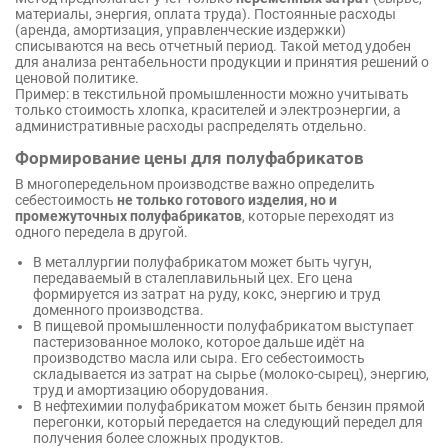
материалы, энергия, оплата труда). Постоянные расходы
(аренда, амортизация, управленческие издержки)
списываются на весь отчетный период. Такой метод удобен
для анализа рентабельности продукции и принятия решений о
ценовой политике.
Пример: в текстильной промышленности можно учитывать
только стоимость хлопка, красителей и электроэнергии, а
административные расходы распределять отдельно.
Формирование цены для полуфабрикатов
В многопередельном производстве важно определить
себестоимость
не только готового изделия, но и
промежуточных полуфабрикатов
, которые переходят из
одного передела в другой.
В металлургии полуфабрикатом может быть чугун,
передаваемый в сталеплавильный цех. Его цена
формируется из затрат на руду, кокс, энергию и труд
доменного производства.
В пищевой промышленности полуфабрикатом выступает
пастеризованное молоко, которое дальше идёт на
производство масла или сыра. Его себестоимость
складывается из затрат на сырье (молоко-сырец), энергию,
труд и амортизацию оборудования.
В нефтехимии полуфабрикатом может быть бензин прямой
перегонки, который передается на следующий передел для
получения более сложных продуктов.