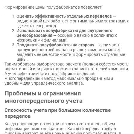
Формирование цены полуфабрикатов позволяет:
Оценить эффективность отдельных переделов
—
видно, какой цех работает с оптимальными затратами, а
где есть перерасход.
Использовать полуфабрикаты для внутреннего
ценообразования
— особенно важно в холдингах с
несколькими филиалами.
Продавать полуфабрикаты на сторону
— если часть
продукции востребована на рынке, компания может
выделять её себестоимость и формировать отдельные
цены.
Таким образом, выбор метода расчета (полная себестоимость,
нормативный или директ-костинг) зависит от целей компании.
А учет себестоимости полуфабрикатов делает
многопередельный метод максимально прозрачным и
удобным для управленческого анализа.
Проблемы и ограничения
многопередельного учета
Сложность учета при большом количестве
переделов
Когда производство состоит из десятков этапов, объем
информации резко возрастает. Каждый передел требует
фиксации затрат, учета брака, анализа полуфабрикатов. В