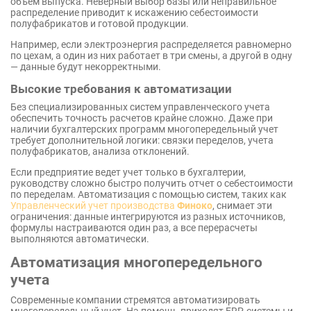
объем выпуска. Неверный выбор базы или неправильное
распределение приводит к искажению себестоимости
полуфабрикатов и готовой продукции.
Например, если электроэнергия распределяется равномерно
по цехам, а один из них работает в три смены, а другой в одну
— данные будут некорректными.
Высокие требования к автоматизации
Без специализированных систем управленческого учета
обеспечить точность расчетов крайне сложно. Даже при
наличии бухгалтерских программ многопередельный учет
требует дополнительной логики: связки переделов, учета
полуфабрикатов, анализа отклонений.
Если предприятие ведет учет только в бухгалтерии,
руководству сложно быстро получить отчет о себестоимости
по переделам. Автоматизация с помощью систем, таких как
Управленческий учет производства
Финоко
, снимает эти
ограничения: данные интегрируются из разных источников,
формулы настраиваются один раз, а все перерасчеты
выполняются автоматически.
Автоматизация многопередельного
учета
Современные компании стремятся автоматизировать
многопередельный учет. На помощь приходят ERP-системы и