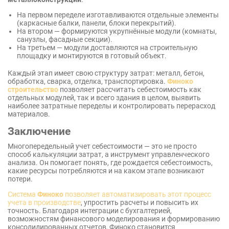
На первом переделе изготавливаются отдельные элементы
(каркасные балки, панели, блоки перекрытий).
На втором — формируются укрупнённые модули (комнаты,
санузлы, фасадные секции).
На третьем — модули доставляются на строительную
площадку и монтируются в готовый объект.
Каждый этап имеет свою структуру затрат: металл, бетон,
обработка, сварка, отделка, транспортировка.
Финоко
строительство
позволяет рассчитать себестоимость как
отдельных модулей, так и всего здания в целом, выявить
наиболее затратные переделы и контролировать перерасход
материалов.
Заключение
Многопередельный учет себестоимости — это не просто
способ калькуляции затрат, а инструмент управленческого
анализа. Он помогает понять, где рождается себестоимость,
какие ресурсы потребляются и на каком этапе возникают
потери.
Система
Финоко
позволяет автоматизировать этот процесс
учета в производстве
, упростить расчеты и повысить их
точность. Благодаря интеграции с бухгалтерией,
возможностям финансового моделирования и формированию
консолидированных отчетов, Финоко становится