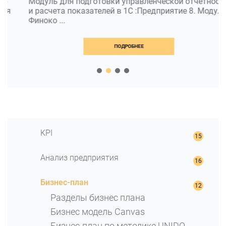
Модуль для подготовки управленческой отчетности
и расчета показателей в 1С :Предприятие 8. Модуль
Финоко ...
ПОДРОБНЕЕ
KPI
KPI для контроля стратегических
Анализ предприятия
целей
KPI маркетолога
Финансовый анализ
Бизнес-план
KPI юриста: оцениваем качество
Методы финансового анализа
деятельности с помощью ключевых
Разделы бизнес плана
Структура имущества
показателей
Бизнес модель Canvas
Финансовая устойчивость
Ключевые показатели HR-отдела
Бизнес-план по методике UNIDO