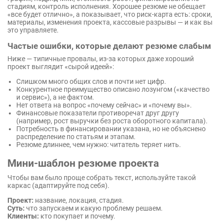
стадиям, контроль исполнения. Хорошее резюме не обещает
«все будет отлично», а показывает, что риск-карта есть: сроки,
материалы, изменения проекта, кассовые разрывы — и как вы
это управляете.
Частые ошибки, которые делают резюме слабым
Ниже — типичные провалы, из-за которых даже хороший
проект выглядит «сырой идеей»:
Слишком много общих слов и почти нет цифр.
Конкурентное преимущество описано лозунгом («качество
и сервис»), а не фактом.
Нет ответа на вопрос «почему сейчас» и «почему вы».
Финансовые показатели противоречат друг другу
(например, рост выручки без роста оборотного капитала).
Потребность в финансировании указана, но не объяснено
распределение по статьям и этапам.
Резюме длиннее, чем нужно: читатель теряет нить.
Мини-шаблон резюме проекта
Чтобы вам было проще собрать текст, используйте такой
каркас (адаптируйте под себя).
Проект:
название, локация, стадия.
Суть:
что запускаем и какую проблему решаем.
Клиенты:
кто покупает и почему.