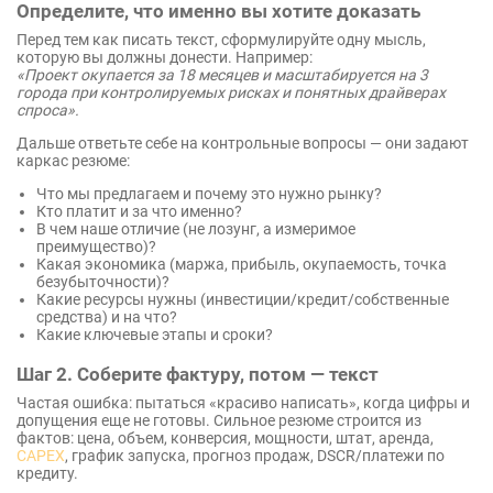
Определите, что именно вы хотите доказать
Перед тем как писать текст, сформулируйте одну мысль,
которую вы должны донести. Например:
«Проект окупается за 18 месяцев и масштабируется на 3
города при контролируемых рисках и понятных драйверах
спроса».
Дальше ответьте себе на контрольные вопросы — они задают
каркас резюме:
Что мы предлагаем и почему это нужно рынку?
Кто платит и за что именно?
В чем наше отличие (не лозунг, а измеримое
преимущество)?
Какая экономика (маржа, прибыль, окупаемость, точка
безубыточности)?
Какие ресурсы нужны (инвестиции/кредит/собственные
средства) и на что?
Какие ключевые этапы и сроки?
Шаг 2. Соберите фактуру, потом — текст
Частая ошибка: пытаться «красиво написать», когда цифры и
допущения еще не готовы. Сильное резюме строится из
фактов: цена, объем, конверсия, мощности, штат, аренда,
CAPEX
, график запуска, прогноз продаж, DSCR/платежи по
кредиту.