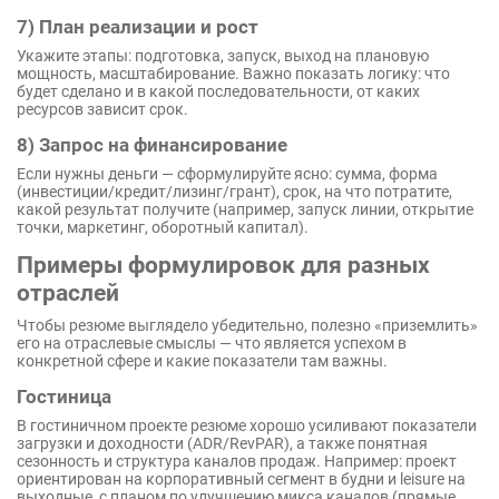
7) План реализации и рост
Укажите этапы: подготовка, запуск, выход на плановую
мощность, масштабирование. Важно показать логику: что
будет сделано и в какой последовательности, от каких
ресурсов зависит срок.
8) Запрос на финансирование
Если нужны деньги — сформулируйте ясно: сумма, форма
(инвестиции/кредит/лизинг/грант), срок, на что потратите,
какой результат получите (например, запуск линии, открытие
точки, маркетинг, оборотный капитал).
Примеры формулировок для разных
отраслей
Чтобы резюме выглядело убедительно, полезно «приземлить»
его на отраслевые смыслы — что является успехом в
конкретной сфере и какие показатели там важны.
Гостиница
В гостиничном проекте резюме хорошо усиливают показатели
загрузки и доходности (ADR/RevPAR), а также понятная
сезонность и структура каналов продаж. Например: проект
ориентирован на корпоративный сегмент в будни и leisure на
выходные, с планом по улучшению микса каналов (прямые