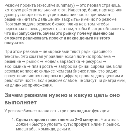
модель)
Резюме проекта (executive summary) — это первая страница,
Бюджетный процесс
Нематериальные активы
которую действительно читают. Инвестор, банк, партнер или
Cуммирование стоимости (SOTP)
даже руководитель внутри компании часто принимает
Затраты хранения продукции
Объединения бизнеса
решение «читать дальше или закрыть» именно по резюме.
Бюджет коммерческих расходов
Поэтому задача резюме бизнес-плана не в том, чтобы
пересказать весь документ, а в том, чтобы быстро объяснить:
Управленческие расходы
что вы запускаете, зачем это рынку, почему именно вы
сможете реализовать проект и какие деньги из этого
Операционные драйверы в
получатся
.
бюджетировании
При этом резюме — не «красивый текст ради красивого
текста». Это сжатая управленческая логика: проблема →
решение → рынок → модель заработка → ресурсы →
экономика → план роста → запрос на финансирование. Если
резюме написано сильнее, чем сам бизнес-план, это видно
сразу: появляются вопросы к цифрам, срокам, допущениям и
реалистичности. Если резюме слабое, не спасут ни диаграммы,
ни длинные приложения.
Зачем резюме нужно и какую цель оно
выполняет
У резюме бизнес-плана есть три прикладные функции:
Сделать проект понятным за 2–3 минуты.
Читатель
должен быстро уловить суть: продукт, клиент, рынок,
масштабы, команда, деньги.