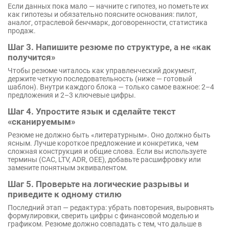
Если данных пока мало — начните с гипотез, но пометьте их
как гипотезы и обязательно поясните основания: пилот,
аналог, отраслевой бенчмарк, договоренности, статистика
продаж.
Шаг 3. Напишите резюме по структуре, а не «как
получится»
Чтобы резюме читалось как управленческий документ,
держите четкую последовательность (ниже — готовый
шаблон). Внутри каждого блока — только самое важное: 2–4
предложения и 2–3 ключевые цифры.
Шаг 4. Упростите язык и сделайте текст
«сканируемым»
Резюме не должно быть «литературным». Оно должно быть
ясным. Лучше короткое предложение и конкретика, чем
сложная конструкция и общие слова. Если вы используете
термины (CAC, LTV, ADR, OEE), добавьте расшифровку или
замените понятным эквивалентом.
Шаг 5. Проверьте на логические разрывы и
приведите к одному стилю
Последний этап — редактура: убрать повторения, выровнять
формулировки, сверить цифры с финансовой моделью и
графиком. Резюме должно совпадать с тем, что дальше в