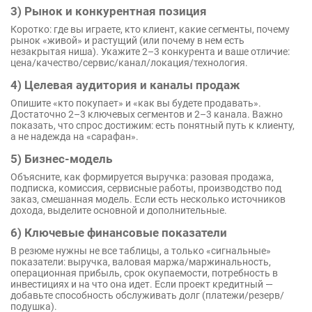
3) Рынок и конкурентная позиция
Коротко: где вы играете, кто клиент, какие сегменты, почему
рынок «живой» и растущий (или почему в нем есть
незакрытая ниша). Укажите 2–3 конкурента и ваше отличие:
цена/качество/сервис/канал/локация/технология.
4) Целевая аудитория и каналы продаж
Опишите «кто покупает» и «как вы будете продавать».
Достаточно 2–3 ключевых сегментов и 2–3 канала. Важно
показать, что спрос достижим: есть понятный путь к клиенту,
а не надежда на «сарафан».
5) Бизнес-модель
Объясните, как формируется выручка: разовая продажа,
подписка, комиссия, сервисные работы, производство под
заказ, смешанная модель. Если есть несколько источников
дохода, выделите основной и дополнительные.
6) Ключевые финансовые показатели
В резюме нужны не все таблицы, а только «сигнальные»
показатели: выручка, валовая маржа/маржинальность,
операционная прибыль, срок окупаемости, потребность в
инвестициях и на что она идет. Если проект кредитный —
добавьте способность обслуживать долг (платежи/резерв/
подушка).