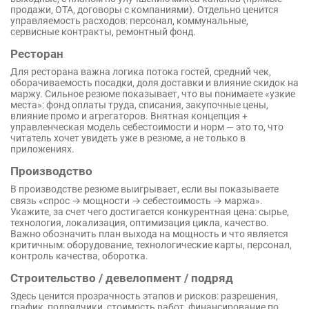
продажи, OTA, договоры с компаниями). Отдельно ценится
управляемость расходов: персонал, коммунальные,
сервисные контракты, ремонтный фонд.
Ресторан
Для ресторана важна логика потока гостей, средний чек,
оборачиваемость посадки, доля доставки и влияние скидок на
маржу. Сильное резюме показывает, что вы понимаете «узкие
места»: фонд оплаты труда, списания, закупочные цены,
влияние промо и агрегаторов. Внятная концепция +
управленческая модель себестоимости и норм — это то, что
читатель хочет увидеть уже в резюме, а не только в
приложениях.
Производство
В производстве резюме выигрывает, если вы показываете
связь «спрос → мощности → себестоимость → маржа».
Укажите, за счет чего достигается конкурентная цена: сырье,
технология, локализация, оптимизация цикла, качество.
Важно обозначить план выхода на мощность и что является
критичным: оборудование, технологические карты, персонал,
контроль качества, оборотка.
Строительство / девелопмент / подряд
Здесь ценится прозрачность этапов и рисков: разрешения,
график, подрядчики, стоимость работ, финансирование по