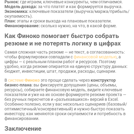
Рынок:
где играем, ключевые конкуренты, чем отличаемся.
Модель дохода:
за что платят и как формируется выручка.
Экономика:
ключевые показатели (выручка/маржа/прибыль/
окупаемость).
План:
этапы и сроки выхода на плановые показатели.
Финансирование:
сколько нужно, на что, в какой форме.
Как Финоко помогает быстро собрать
резюме и не потерять логику в цифрах
Самая сложная часть резюме — не текст, а согласованность:
чтобы формулировки совпадали с
финансовой моделью
, а
цифры — с реальным планом работ и ресурсов. Поэтому
удобно, когда резюме опирается на единую структуру данных:
бюджет, инвестиции, штат, продажи, расходы, сценарии.
В
системе
Финоко
это проще сделать через
конструктор
бизнес-плана
: вы фиксируете допущения (цены, объемы,
ресурсы), собираете финансовую модель, видите ключевые
показатели и уже на их основе формируете резюме проекта —
без ручных пересчетов и «разъехавшихся» версий в Excel.
Особенно полезно, если у вас несколько сценариев (базовый/
оптимистичный/консервативный) и нужно быстро показать
инвестору, как меняются сроки окупаемости и потребность в
финансировании.
Заключение