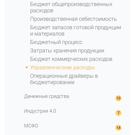
Бюджет общепроизводственных
расходов
Производственная себестоимость
Бюджет запасов готовой продукции
и материалов
Бюджетный процесс
Затраты хранения продукции
Бюджет коммерческих расходов
Управленческие расходы
Операционные драйверы в
бюджетировании
Денежные средства
ОДДС: Отчет о движении денежных
Индустрия 4.0
средств
Бюджет движения денежных
Индустрия 4.0: Что нужно о ней знать
МСФО
средств (БДДС)
Прогноз методом ARIMA
БДДС косвенным методом
Основы отчетности МСФО