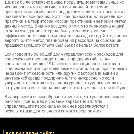
Да, как было отмечено выше, предыдущие методы лучше не
использовать на практике, но вот данный тип точно
пригодится современным предпринимателям, которые хотят
развивать свой бизнес. Хотя, как показал анализ реальной
практики, на территории России практически не применяется
данный метод. Видимо все дело в том, что экономика нашей
страны уже давно потеряла былую славу и уровень ее
эффективности заметно снижается из года в год. Хотя, вполне
вероятно, что метод планирования расходов на основании
предшествующего опыта был бы как нельзя более кстати.
Если говорить об общей доли управленческих расходов для
современных производственных предприятий, то они
составляют порядка 19% всех организационных расходов.
Причем данный показатель весьма стабилен, он практически
не зависит от сезонности или других факторов внешней и
внутренней среды предприятия. Что интересно, но если
удерживать расходы на данном уровне, то уровень оплаты
сотрудников всех направлений от этого уменьшаться не будет.
В завершении целесообразно отметить, что управленческие
расходы, ровно, как и уровень заработной платы
управляющего персонала никак не коррелируются с
результатами деятельности самого предприятия.
ВСЕ РАЗДЕЛЫ САЙТА