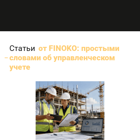
Статьи
от FINOKO: простыми
словами об управленческом
учете