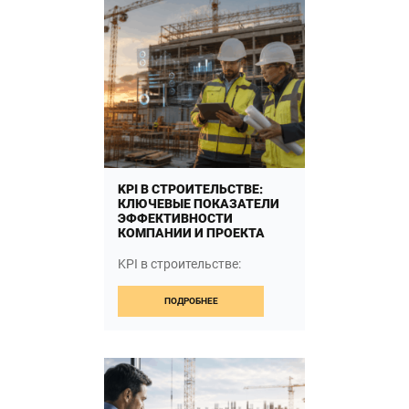
показателей: выручки,
расходов, […]
FROM ФИНАНСОВАЯ
ЧИТАТЬ ДАЛЬШЕ…
KPI В СТРОИТЕЛЬСТВЕ:
КЛЮЧЕВЫЕ ПОКАЗАТЕЛИ
ЭФФЕКТИВНОСТИ
КОМПАНИИ И ПРОЕКТА
KPI в строительстве:
ключевые показатели
эффективности компании и
ПОДРОБНЕЕ
проекта Строительство
требует точного
финансового планирования,
постоянного контроля
сроков и […]
FROM KPI В СТРО
ЧИТАТЬ ДАЛЬШЕ…