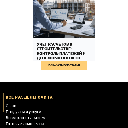
УЧЕТ РАСЧЕТОВ В
СТРОИТЕЛЬСТВЕ:
КОНТРОЛЬ ПЛАТЕЖЕЙ И
ДЕНЕЖНЫХ ПОТОКОВ
ПОКАЗАТЬ ВСЕ СТАТЬИ
Учет расчетов в
строительстве: БДДС,
платежный календарь и
ПОДРОБНЕЕ
контроль подрядчика Учет
расчетов в строительстве
помогает контролировать
денежные потоки, […]
ВСЕ РАЗДЕЛЫ САЙТА
FROM УЧЕТ РАСЧЕ
ЧИТАТЬ ДАЛЬШЕ…
О нас
Продукты и услуги
Возможности системы
Готовые комплекты