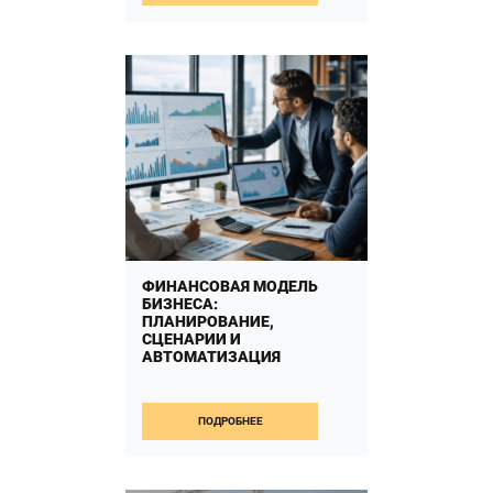
планирования и контроля
Автоматизация
строительства помогает
объединить финансовые,
производственные и
управленческие процессы
компании […]
FROM АВТОМАТИЗА
ЧИТАТЬ ДАЛЬШЕ…
ФИНАНСОВАЯ МОДЕЛЬ
БИЗНЕСА:
ПЛАНИРОВАНИЕ,
СЦЕНАРИИ И
АВТОМАТИЗАЦИЯ
Финансовая модель
бизнеса: планирование,
ПОДРОБНЕЕ
сценарии и автоматизация
Финансовая модель бизнеса
переводит стратегию
компании на язык