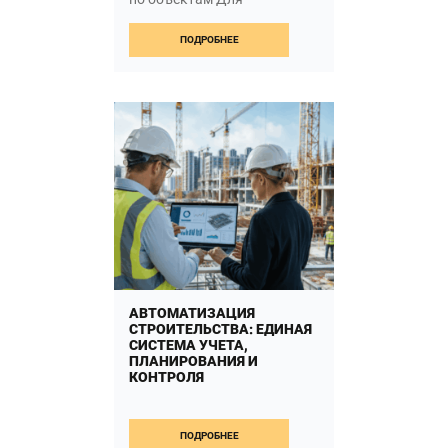
строительной компании
недостаточно утвердить
ПОДРОБНЕЕ
смету и сравнить […]
FROM БЮДЖЕТ СТ
ЧИТАТЬ ДАЛЬШЕ…
АВТОМАТИЗАЦИЯ
СТРОИТЕЛЬСТВА: ЕДИНАЯ
СИСТЕМА УЧЕТА,
ПЛАНИРОВАНИЯ И
КОНТРОЛЯ
Автоматизация
строительства: единая
ПОДРОБНЕЕ
система учета,