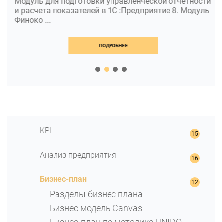
Модуль для подготовки управленческой отчетности
и расчета показателей в 1С :Предприятие 8. Модуль
Финоко ...
ПОДРОБНЕЕ
KPI
KPI для контроля стратегических
Анализ предприятия
целей
KPI маркетолога
Финансовый анализ
Бизнес-план
KPI юриста: оцениваем качество
Методы финансового анализа
деятельности с помощью ключевых
Разделы бизнес плана
Структура имущества
показателей
Бизнес модель Canvas
Финансовая устойчивость
Ключевые показатели HR-отдела
Бизнес-план по методике UNIDO