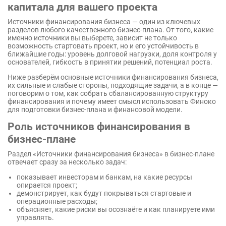
капитала для вашего проекта
модель)
Бюджетный процесс
Нематериальные активы
Cуммирование стоимости (SOTP)
Источники финансирования бизнеса — один из ключевых
Затраты хранения продукции
Объединения бизнеса
разделов любого качественного бизнес-плана. От того, какие
именно источники вы выберете, зависит не только
Бюджет коммерческих расходов
возможность стартовать проект, но и его устойчивость в
ближайшие годы: уровень долговой нагрузки, доля контроля у
Управленческие расходы
основателей, гибкость в принятии решений, потенциал роста.
Операционные драйверы в
Ниже разберём основные источники финансирования бизнеса,
бюджетировании
их сильные и слабые стороны, подходящие задачи, а в конце —
поговорим о том, как собрать сбалансированную структуру
финансирования и почему имеет смысл использовать Финоко
для подготовки бизнес-плана и финансовой модели.
Роль источников финансирования в
бизнес-плане
Раздел «Источники финансирования бизнеса» в бизнес-плане
отвечает сразу за несколько задач:
показывает инвесторам и банкам, на какие ресурсы
опирается проект;
демонстрирует, как будут покрываться стартовые и
операционные расходы;
объясняет, какие риски вы осознаёте и как планируете ими
управлять.