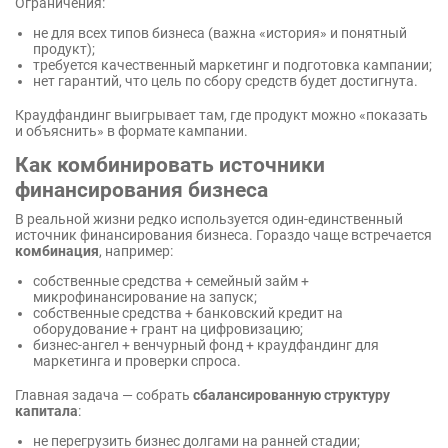
Ограничения:
не для всех типов бизнеса (важна «история» и понятный
продукт);
требуется качественный маркетинг и подготовка кампании;
нет гарантий, что цель по сбору средств будет достигнута.
Краудфандинг выигрывает там, где продукт можно «показать
и объяснить» в формате кампании.
Как комбинировать источники
финансирования бизнеса
В реальной жизни редко используется один-единственный
источник финансирования бизнеса. Гораздо чаще встречается
комбинация
, например:
собственные средства + семейный займ +
микрофинансирование на запуск;
собственные средства + банковский кредит на
оборудование + грант на цифровизацию;
бизнес-ангел + венчурный фонд + краудфандинг для
маркетинга и проверки спроса.
Главная задача — собрать
сбалансированную структуру
капитала
:
не перегрузить бизнес долгами на ранней стадии;