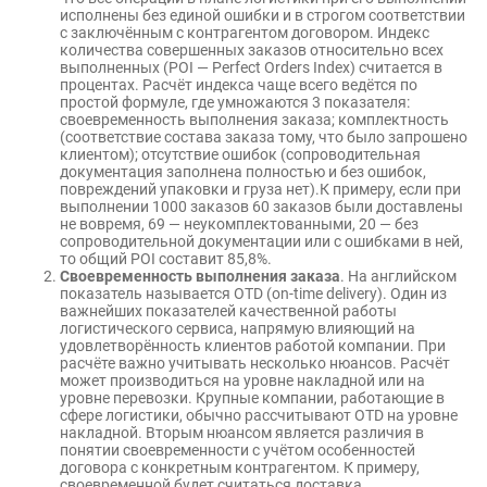
исполнены без единой ошибки и в строгом соответствии
с заключённым с контрагентом договором. Индекс
количества совершенных заказов относительно всех
выполненных (POI — Perfect Orders Index) считается в
процентах. Расчёт индекса чаще всего ведётся по
простой формуле, где умножаются 3 показателя:
своевременность выполнения заказа; комплектность
(соответствие состава заказа тому, что было запрошено
клиентом); отсутствие ошибок (сопроводительная
документация заполнена полностью и без ошибок,
повреждений упаковки и груза нет).К примеру, если при
выполнении 1000 заказов 60 заказов были доставлены
не вовремя, 69 — неукомплектованными, 20 — без
сопроводительной документации или с ошибками в ней,
то общий POI составит 85,8%.
Своевременность выполнения заказа
. На английском
показатель называется OTD (on-time delivery). Один из
важнейших показателей качественной работы
логистического сервиса, напрямую влияющий на
удовлетворённость клиентов работой компании. При
расчёте важно учитывать несколько нюансов. Расчёт
может производиться на уровне накладной или на
уровне перевозки. Крупные компании, работающие в
сфере логистики, обычно рассчитывают OTD на уровне
накладной. Вторым нюансом является различия в
понятии своевременности с учётом особенностей
договора с конкретным контрагентом. К примеру,
своевременной будет считаться доставка,