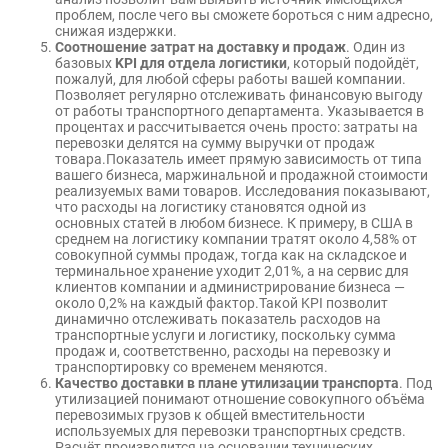
проблем, после чего вы сможете бороться с ним адресно,
снижая издержки.
Соотношение затрат на доставку и продаж
. Один из
базовых
KPI для отдела логистики
, который подойдёт,
пожалуй, для любой сферы работы вашей компании.
Позволяет регулярно отслеживать финансовую выгоду
от работы транспортного департамента. Указывается в
процентах и рассчитывается очень просто: затраты на
перевозки делятся на сумму выручки от продаж
товара.Показатель имеет прямую зависимость от типа
вашего бизнеса, маржинальной и продажной стоимости
реализуемых вами товаров. Исследования показывают,
что расходы на логистику становятся одной из
основных статей в любом бизнесе. К примеру, в США в
среднем на логистику компании тратят около 4,58% от
совокупной суммы продаж, тогда как на складское и
терминальное хранение уходит 2,01%, а на сервис для
клиентов компании и администрирование бизнеса —
около 0,2% на каждый фактор.Такой KPI позволит
динамично отслеживать показатель расходов на
транспортные услуги и логистику, поскольку сумма
продаж и, соответственно, расходы на перевозку и
транспортировку со временем меняются.
Качество доставки в плане утилизации транспорта
. Под
утилизацией понимают отношение совокупного объёма
перевозимых грузов к общей вместительности
используемых для перевозки транспортных средств.
Расчёт производится на основании технических