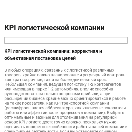
Бюджет закупок материалов
Методика учета ДДС
Финансовое моделирование в Excel
Резервы, условные обязательства и
Бюджет по балансовому листу (ББЛ)
Консолидированный бюджет
Прогноз ДДС
Разработка финансовой модели
условные активы
Способы распределения расходов
Бюджет прямых затрат на оплату
Анализ финансовой модели
Справедливая стоимость
труда
Постоянный и переменные затраты
KPI логистической компании
Анализ чувствительности
Курсовые разницы
Бюджет общепроизводственных
Управление финансами
Дисконтированные денежные
расходов
МСФО 16 (IAS 16): Основные
EBITDA
потоки
средства
Производственная себестоимость
Слияние и поглощения (M&A)
KPI логистической компании: корректная и
Учет инфляции
Бюджет запасов готовой продукции
объективная постановка целей
Выкуп за счет заемных средств (LBO
и материалов
IAS 17 и IFRS 16: Аренда
модель)
Бюджетный процесс
Нематериальные активы
В любых операциях, связанных с логистикой различных
Cуммирование стоимости (SOTP)
товаров, крайне важно планирование и регулярный контроль:
Затраты хранения продукции
Объединения бизнеса
как краткосрочное, так и на более длительный срок.
Небольшая компания, ведущая логистику 1-2 контрагентов
Бюджет коммерческих расходов
или имеющая в парке 1-2 автомобиля, вполне способна
руководствоваться только вопросами прибыли, а при
Управленческие расходы
расширении бизнеса крайне важно ориентироваться в работе
Операционные драйверы в
на такие показатели, как KPI транспортной компании
(расшифровывается аббревиатура, как ключевые показатели
бюджетировании
работы или эффективности процессов в компании). Выбрать
оптимальные и важные для отслеживания на регулярной
основе KPI логиста достаточно сложно, поскольку нужно
оценивать конкретные особенности работы вашей компании и
специфику её деятельности. Если вы установите слишком