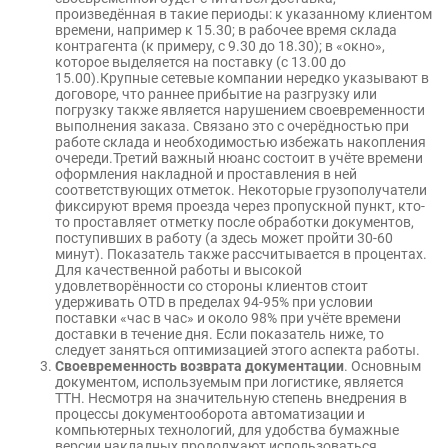
произведённая в такие периоды: к указанному клиентом
времени, например к 15.30; в рабочее время склада
контрагента (к примеру, с 9.30 до 18.30); в «окно»,
которое выделяется на поставку (с 13.00 до
15.00).Крупные сетевые компании нередко указывают в
договоре, что раннее прибытие на разгрузку или
погрузку также является нарушением своевременности
выполнения заказа. Связано это с очерёдностью при
работе склада и необходимостью избежать накопления
очереди.Третий важный нюанс состоит в учёте времени
оформления накладной и проставления в ней
соответствующих отметок. Некоторые грузополучатели
фиксируют время проезда через пропускной пункт, кто-
то проставляет отметку после обработки документов,
поступивших в работу (а здесь может пройти 30-60
минут). Показатель также рассчитывается в процентах.
Для качественной работы и высокой
удовлетворённости со стороны клиентов стоит
удерживать OTD в пределах 94-95% при условии
поставки «час в час» и около 98% при учёте времени
доставки в течение дня. Если показатель ниже, то
следует заняться оптимизацией этого аспекта работы.
Своевременность возврата документации
. Основным
документом, используемым при логистике, является
ТТН. Несмотря на значительную степень внедрения в
процессы документооборота автоматизации и
компьютерных технологий, для удобства бумажные
версии накладных продолжают использоваться.