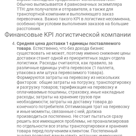
Обычно выписывается 4 равнозначных экземпляра
ТТН: для получателя и отправителя, а также для
транспортной компании и выполняющего заказ
перевозчика. Важно такого KPI в логистике несомненна,
особенно при условии выполнения заказов на большие
расстояния.
Финансовые KPI логистической компании
Средняя цена доставки 1 единицы поставляемого
товара
. Естественно, что без дохода бизнес
существовать не может, поэтому именно снижение цены
доставки станет одной из приоритетных задач отдела
логистики. Расходы считаются, как правило, за
различные единицы учёта перевозок (1 паллета,
упаковка или штука перевозимого товара).
Формируются затраты на перевозку из нескольких
факторов: общие затраты на погрузку, транспортировку
и разгрузку товаров; тарификация на перевозку и
оплачиваемые пошлины, страховку, иные накладные
расходы; затраты на хранение грузов при
необходимости; затраты на доставку товара до
конечного потребителя.Оптимизация трат на перевозку
и иные моменты, связанные с ней, должна
производиться постепенно. Не стоит пытаться сразу
решить все имеющиеся проблемы, не проанализировав
по отдельности все этапы транспортировки и хранения
товара перед получением клиентом. Постепенный
анализ позволит вам выявить источник имеющихся