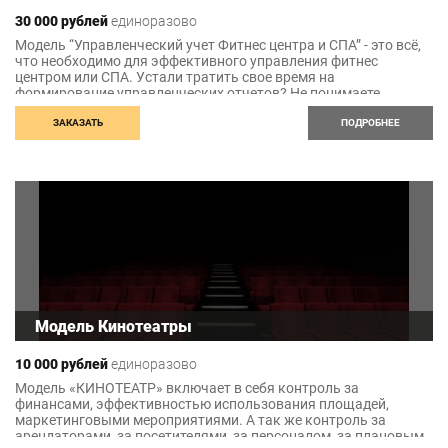
30 000 рублей
единоразово
Модель “Управленческий учет Фитнес центра и СПА” - это всё,
что необходимо для эффективного управления фитнес
центром или СПА. Устали тратить свое время на
формирование управленческих отчетов? Не понимаете,
почему Ваши решения по увеличению прибыли не приносят
должного результата? Хотите, чтобы все действия давали
ЗАКАЗАТЬ
ПОДРОБНЕЕ
свои плоды? Готовая модель “Управленческий учет Фитнес
центра и СПА” решит все вопросы, связанные с эффективным
управлением.
Модель Кинотеатры
10 000 рублей
единоразово
Модель «КИНОТЕАТР» включает в себя контроль за
финансами, эффективностью использования площадей,
маркетинговыми мероприятиями. А так же контроль за
арендаторами, за посетителями, за персоналом, за плановым