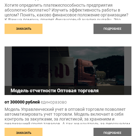
Хотите определить платежеспособность предприятия
абсолютно бесплатно? Изучить эффективность работы в
целом? Понять, каково финансовое положение организации?
К Вам на помощь придет финансовый анализ онлайн. Это
простой способ определить финансовое состояние
организации. Никаких трудностей в составлении. Требуются
ЗАКАЗАТЬ
ПОДРОБНЕЕ
только бухгалтерская отчетность фирмы, которую система
сама загрузит из данных ФНС. Вам нужно ввести только ИНН
юридического лица (автоматическая загрузка работает для
ООО). Бухгалтерская отчетность
Модель отчетности Оптовая торговля
от 300000 рублей
единоразово
Модель Управленческий учет в оптовой торговле позволяет
автоматизировать учет торговли. Модель включает в себя
контроль за закупками, за логистикой, за хранением и
реализацией групп товаров. А так же контроль за персоналом,
за клиентами и за товарами. Состав показателей и набор
отчетов модели «Оптовая торговля» может быть увеличен для
ЗАКАЗАТЬ
ПОДРОБНЕЕ