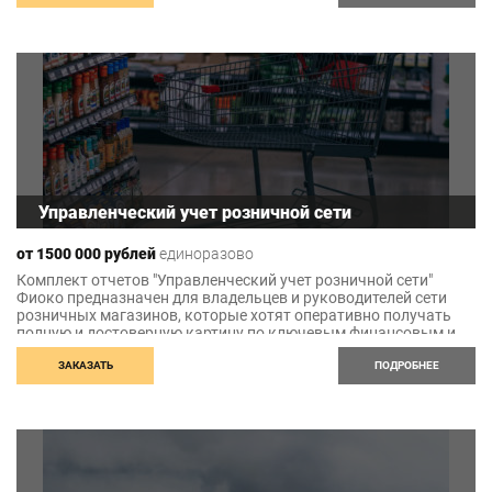
более детального контроля.
Управленческий учет розничной сети
от 1500 000 рублей
единоразово
Комплект отчетов "Управленческий учет розничной сети"
Фиоко предназначен для владельцев и руководителей сети
розничных магазинов, которые хотят оперативно получать
полную и достоверную картину по ключевым финансовым и
операционным показателям. Отчеты помогают
контролировать эффективность торговых точек, управлять
ЗАКАЗАТЬ
ПОДРОБНЕЕ
ассортиментом, издержками и денежными потоками, а также
принимать решения по развитию сети на основе актуальных
данных.
Выгоды от использования
Прозрачность бизнеса
– руководитель видит