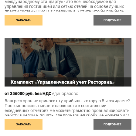
международному стандарту» - это всё необходимое для
управления гостиницей или сетью отелей на основе лучших
практи системы USALI 12 редакции. Хотите, чтобы прибыль
отеля была больше? Много времени уходит на подготовку
отчетов? Не справляетесь с потоком ежедневных событий,
ЗАКАЗАТЬ
ПОДРОБНЕЕ
которые нужно отразить в системе? Не до конца уверены,
какие именно показатели деятельности отеля нужно
проверять? Модель
Комплект «Управленческий учет Ресторана»
от 356000 руб. без НДС
единоразово
Ваш ресторан не приносит ту прибыль, которую Вы ожидаете?
Постоянно испытываете сложности в составлении
ежедневных отчетов? Не можете грамотно проанализировать
работу в целом и понять, где произошел сбой? Не можете 24/7
находиться в заведении и отслеживать работу? Мы
предлагаем исправить ситуацию. Готовая модель: «USAR:
ЗАКАЗАТЬ
ПОДРОБНЕЕ
Управленческий учет ресторана» при использовании веб-
сервиса ФИНОКО избавит Вас от трудностей. «USAR: