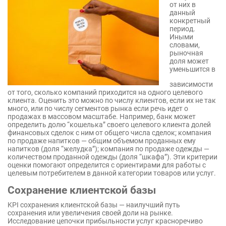
от них в
данный
конкретный
период.
Иными
словами,
рыночная
доля может
уменьшится в
зависимости
от того, сколько компаний приходится на одного целевого
клиента. Оценить это можно по числу клиентов, если их не так
много, или по числу сегментов рынка если речь идет о
продажах в массовом масштабе. Например, банк может
определить долю “кошелька” своего целевого клиента долей
финансовых сделок с ним от общего числа сделок; компания
по продаже напитков — общим объемом проданных ему
напитков (доля “желудка”); компания по продаже одежды —
количеством проданной одежды (доля “шкафа”). Эти критерии
оценки помогают определится с ориентирами для работы с
целевым потребителем в данной категории товаров или услуг.
Сохранение клиентской базы
KPI сохранения клиентской базы — наилучший путь
сохранения или увеличения своей доли на рынке.
Исследование цепочки прибыльности услуг красноречиво