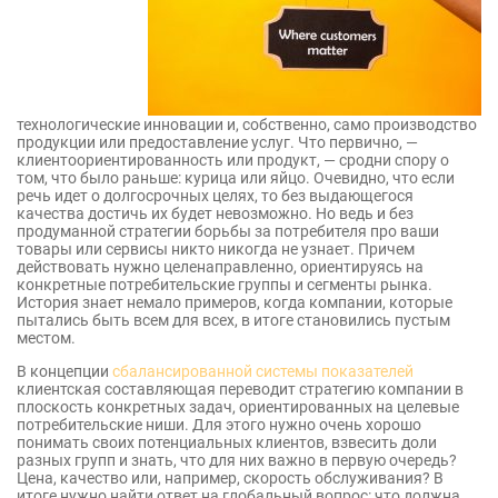
технологические инновации и, собственно, само производство
продукции или предоставление услуг. Что первично, —
клиентоориентированность или продукт, — сродни спору о
том, что было раньше: курица или яйцо. Очевидно, что если
речь идет о долгосрочных целях, то без выдающегося
качества достичь их будет невозможно. Но ведь и без
продуманной стратегии борьбы за потребителя про ваши
товары или сервисы никто никогда не узнает. Причем
действовать нужно целенаправленно, ориентируясь на
конкретные потребительские группы и сегменты рынка.
История знает немало примеров, когда компании, которые
пытались быть всем для всех, в итоге становились пустым
местом.
В концепции
сбалансированной системы показателей
клиентская составляющая переводит стратегию компании в
плоскость конкретных задач, ориентированных на целевые
потребительские ниши. Для этого нужно очень хорошо
понимать своих потенциальных клиентов, взвесить доли
разных групп и знать, что для них важно в первую очередь?
Цена, качество или, например, скорость обслуживания? В
итоге нужно найти ответ на глобальный вопрос: что должна