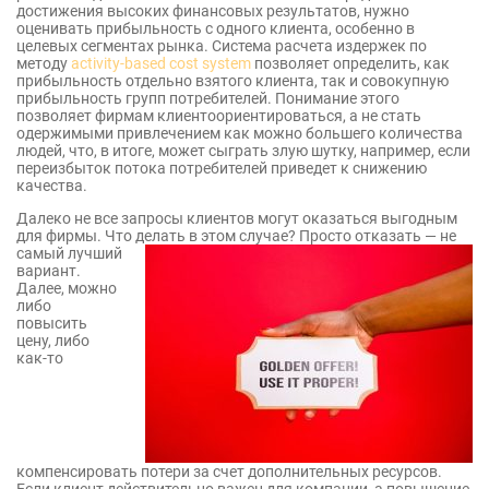
достижения высоких финансовых результатов, нужно
оценивать прибыльность с одного клиента, особенно в
целевых сегментах рынка. Система расчета издержек по
методу
activity-based cost system
позволяет определить, как
прибыльность отдельно взятого клиента, так и совокупную
прибыльность групп потребителей. Понимание этого
позволяет фирмам клиентоориентироваться, а не стать
одержимыми привлечением как можно большего количества
людей, что, в итоге, может сыграть злую шутку, например, если
переизбыток потока потребителей приведет к снижению
качества.
Далеко не все запросы клиентов могут оказаться выгодным
для фирмы. Что делать в этом случае? Просто отказать — не
самый
лучший
вариант.
Далее, можно
либо
повысить
цену, либо
как-то
компенсировать потери за счет дополнительных ресурсов.
Если клиент действительно важен для компании, а повышение