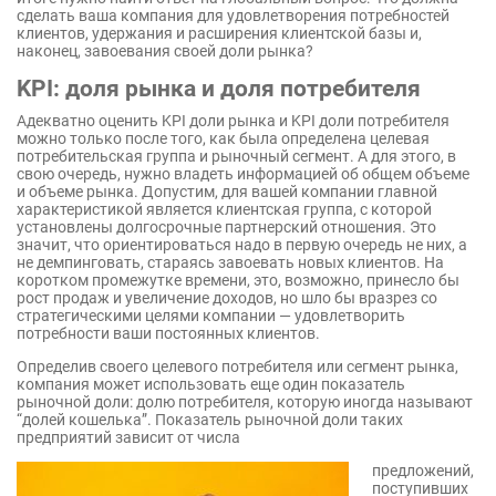
сделать ваша компания для удовлетворения потребностей
клиентов, удержания и расширения клиентской базы и,
наконец, завоевания своей доли рынка?
KPI: доля рынка и доля потребителя
Адекватно оценить KPI доли рынка и KPI доли потребителя
можно только после того, как была определена целевая
потребительская группа и рыночный сегмент. А для этого, в
свою очередь, нужно владеть информацией об общем объеме
и объеме рынка. Допустим, для вашей компании главной
характеристикой является клиентская группа, с которой
установлены долгосрочные партнерский отношения. Это
значит, что ориентироваться надо в первую очередь не них, а
не демпинговать, стараясь завоевать новых клиентов. На
коротком промежутке времени, это, возможно, принесло бы
рост продаж и увеличение доходов, но шло бы вразрез со
стратегическими целями компании — удовлетворить
потребности ваши постоянных клиентов.
Определив своего целевого потребителя или сегмент рынка,
компания может использовать еще один показатель
рыночной доли: долю потребителя, которую иногда называют
“долей кошелька”. Показатель рыночной доли таких
предприятий зависит от числа
предложений,
поступивших