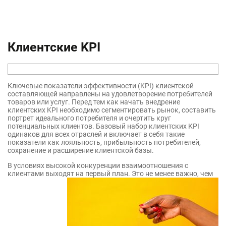
Бюджет закупок материалов
Методика учета ДДС
Финансовое моделирование в Excel
Резервы, условные обязательства и
Бюджет по балансовому листу (ББЛ)
Консолидированный бюджет
Прогноз ДДС
Разработка финансовой модели
условные активы
Способы распределения расходов
Бюджет прямых затрат на оплату
Анализ финансовой модели
Справедливая стоимость
труда
Постоянный и переменные затраты
Клиентские KPI
Анализ чувствительности
Курсовые разницы
Бюджет общепроизводственных
Управление финансами
Дисконтированные денежные
расходов
МСФО 16 (IAS 16): Основные
EBITDA
потоки
средства
Производственная себестоимость
Ключевые показатели эффективности (KPI) клиентской
Слияние и поглощения (M&A)
Учет инфляции
Бюджет запасов готовой продукции
составляющей направлены на удовлетворение потребителей
Выкуп за счет заемных средств (LBO
товаров или услуг. Перед тем как начать внедрение
и материалов
IAS 17 и IFRS 16: Аренда
клиентских KPI необходимо сегментировать рынок, составить
модель)
портрет идеального потребителя и очертить круг
Бюджетный процесс
Нематериальные активы
Cуммирование стоимости (SOTP)
потенциальных клиентов. Базовый набор клиентских KPI
Затраты хранения продукции
Объединения бизнеса
одинаков для всех отраслей и включает в себя такие
показатели как лояльность, прибыльность потребителей,
Бюджет коммерческих расходов
сохранение и расширение клиентской базы.
Управленческие расходы
В условиях высокой конкуренции взаимоотношения с
клиентами выходят на первый план. Это не менее важно, чем
Операционные драйверы в
бюджетировании