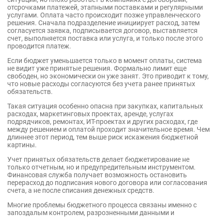
отсрочками платежей, этапными поставками и регулярными
услугами. Оплата часто происходит позже управленческого
решения. Сначала подразделение инициирует расход, затем
согласуется заявка, подписывается договор, выставляется
счет, выполняется поставка или услуга, и только после этого
проводится платеж.
Если бюджет уменьшается только в момент оплаты, система
не видит уже принятые решения. Формально лимит еще
свободен, но экономически он уже занят. Это приводит к тому,
что новые расходы согласуются без учета ранее принятых
обязательств.
Такая ситуация особенно опасна при закупках, капитальных
расходах, маркетинговых проектах, аренде, услугах
подрядчиков, ремонтах, ИТ-проектах и других расходах, где
между решением и оплатой проходит значительное время. Чем
длиннее этот период, тем выше риск искажения бюджетной
картины.
Учет принятых обязательств делает бюджетирование не
только отчетным, но и предупредительным инструментом.
Финансовая служба получает возможность остановить
перерасход до подписания нового договора или согласования
счета, а не после списания денежных средств.
Многие проблемы бюджетного процесса связаны именно с
запоздалым контролем, разрозненными данными и