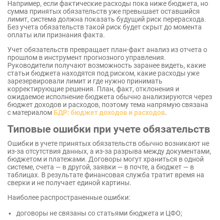
Например, если фактические расходы пока ниже бюджета, но
сумма принятых обязательств уже превышает оставшийся
лимит, система должна показать будущий риск перерасхода.
Без учета обязательств такой риск будет скрыт до момента
оплаты или признания факта.
Учет обязательств превращает план-факт анализ из отчета о
прошлом в инструмент прогнозного управления.
Руководители получают возможность заранее видеть, какие
статьи бюджета находятся под риском, какие расходы уже
зарезервировали лимит и где нужно принимать
корректирующие решения. План, факт, отклонения и
ожидаемое исполнение бюджета обычно анализируются через
бюджет доходов и расходов, поэтому тема напрямую связана
с материалом
БДР: бюджет доходов и расходов
.
Типовые ошибки при учете обязательств
Ошибки в учете принятых обязательств обычно возникают не
из-за отсутствия данных, а из-за разрыва между документами,
бюджетом и платежами. Договоры могут храниться в одной
системе, счета — в другой, заявки — в почте, а бюджет — в
таблицах. В результате финансовая служба тратит время на
сверки и не получает единой картины.
Наиболее распространенные ошибки:
договоры не связаны со статьями бюджета и ЦФО;