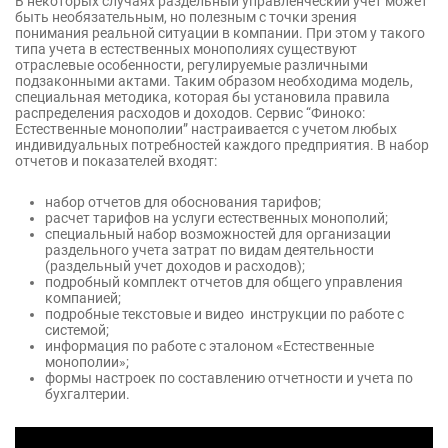
В некоторых случаях раздельный управленческий учет может
быть необязательным, но полезным с точки зрения
понимания реальной ситуации в компании. При этом у такого
типа учета в естественных монополиях существуют
отраслевые особенности, регулируемые различными
подзаконными актами. Таким образом необходима модель,
специальная методика, которая бы установила правила
распределения расходов и доходов. Сервис “Финоко:
Естественные монополии” настраивается с учетом любых
индивидуальных потребностей каждого предприятия. В набор
отчетов и показателей входят:
набор отчетов для обоснования тарифов;
расчет тарифов на услуги естественных монополий;
специальный набор возможностей для организации
раздельного учета затрат по видам деятельности
(раздельный учет доходов и расходов);
подробный комплект отчетов для общего управления
компанией;
подробные текстовые и видео инструкции по работе с
системой;
информация по работе с эталоном «Естественные
монополии»;
формы настроек по составлению отчетности и учета по
бухгалтерии.