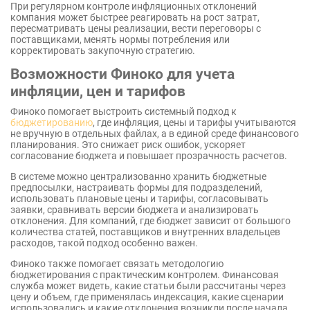
При регулярном контроле инфляционных отклонений
компания может быстрее реагировать на рост затрат,
пересматривать цены реализации, вести переговоры с
поставщиками, менять нормы потребления или
корректировать закупочную стратегию.
Возможности Финоко для учета
инфляции, цен и тарифов
Финоко помогает выстроить системный подход к
бюджетированию
, где инфляция, цены и тарифы учитываются
не вручную в отдельных файлах, а в единой среде финансового
планирования. Это снижает риск ошибок, ускоряет
согласование бюджета и повышает прозрачность расчетов.
В системе можно централизованно хранить бюджетные
предпосылки, настраивать формы для подразделений,
использовать плановые цены и тарифы, согласовывать
заявки, сравнивать версии бюджета и анализировать
отклонения. Для компаний, где бюджет зависит от большого
количества статей, поставщиков и внутренних владельцев
расходов, такой подход особенно важен.
Финоко также помогает связать методологию
бюджетирования с практическим контролем. Финансовая
служба может видеть, какие статьи были рассчитаны через
цену и объем, где применялась индексация, какие сценарии
использовались и какие отклонения возникли после начала