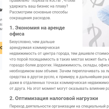
правильно “порезать косты”, чтобы
удержать ваш бизнес на плаву?
ФИНОКО: УПРАВЛЕНЧЕСКИЙ УЧЕТ В 1С
ФИНО
Рассмотрим основные способы
сокращения расходов.
Модуль для подготовки управленческой
При 
отчетности и расчета показателей в 1С
объе
1. Экономия на аренде
:Предприятие 8. Модуль Финоко ...
необ
офиса
...
Безусловно, чем дальше
ПОДРОБНЕЕ
арендуемая коммерческая
недвижимость от центра города, тем дешевле стоимо
что порой посещаемость в таких местах может быть н
гораздо более дорогих. Недвижимость, склады, офи
необходимом вам объеме. Зачем переплачивать за л
средства в другое русло, к примеру, в дальнейшее ра
даже в отдаленных точках коммерческая недвижимос
от друга. На этот момент могут оказывать влияние 
2. Оптимизация налоговой нагрузки
Переход деятельности организации на специальный 