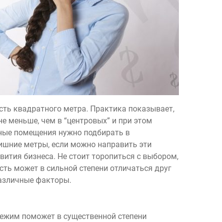
КО ETL: РОБОТ СБОРА ДАННЫХ
СОГЛАСОВАНИ
анализе и консолидации больших
Согласование 
мов разносторонней информации
веб приложени
ходимо быстро приводить данные к
платежей» — ун
ПОДРОБНЕЕ
сть квадратного метра. Практика показывает,
е меньше, чем в “центровых” и при этом
сные помещения нужно подбирать в
ишние метры, если можно направить эти
звития бизнеса. Не стоит торопиться с выбором,
ть может в сильной степени отличаться друг
различные факторы.
режим поможет в существенной степени