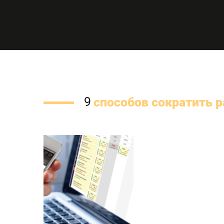
9
способов сократить 