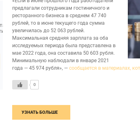
«Если в июне прошлого года работодатели
предлагали сотрудникам гостиничного и
ФИНОКО: УПРАВЛЕНЧЕСКИЙ УЧЕТ В 1С
ФИНО
ресторанного бизнеса в среднем 47 740
рублей, то в июне текущего года сумма
Модуль для подготовки управленческой
При 
увеличилась до 52 063 рублей.
отчетности и расчета показателей в 1С
объе
:Предприятие 8. Модуль Финоко ...
необ
Максимальная средняя зарплата за оба
...
исследуемых периода была представлена в
мае 2022 года, она составила 50 603 рубля.
ПОДРОБНЕЕ
Минимальную наблюдали в январе 2021
года — 45 974 рубля», —
сообщается в материалах, к
0
УЗНАТЬ БОЛЬШЕ