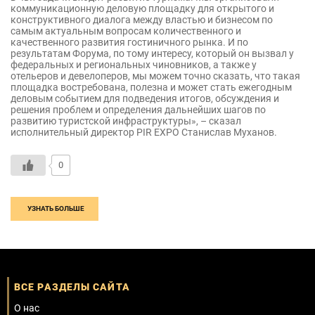
коммуникационную деловую площадку для открытого и
конструктивного диалога между властью и бизнесом по
самым актуальным вопросам количественного и
качественного развития гостиничного рынка. И по
результатам Форума, по тому интересу, который он вызвал у
федеральных и региональных чиновников, а также у
отельеров и девелоперов, мы можем точно сказать, что такая
площадка востребована, полезна и может стать ежегодным
деловым событием для подведения итогов, обсуждения и
решения проблем и определения дальнейших шагов по
развитию туристской инфраструктуры», – сказал
исполнительный директор PIR EXPO Станислав Муханов.
0
УЗНАТЬ БОЛЬШЕ
ВСЕ РАЗДЕЛЫ САЙТА
О нас