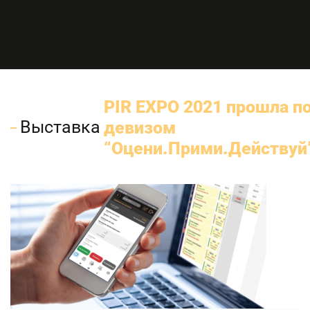
PIR EXPO 2021 прошла п
Выставка
девизом
“Оцени.Прими.Действуй