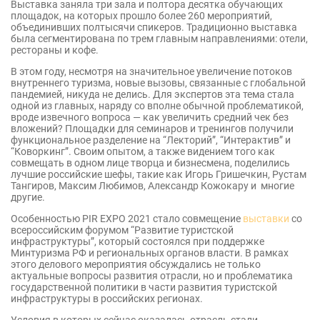
Выставка заняла три зала и полтора десятка обучающих
площадок, на которых прошло более 260 мероприятий,
объединивших полтысячи спикеров. Традиционно выставка
была сегментирована по трем главным направлениями: отели,
рестораны и кофе.
В этом году, несмотря на значительное увеличение потоков
внутреннего туризма, новые вызовы, связанные с глобальной
пандемией, никуда не делись. Для экспертов эта тема стала
одной из главных, наряду со вполне обычной проблематикой,
вроде извечного вопроса — как увеличить средний чек без
вложений? Площадки для семинаров и тренингов получили
функциональное разделение на “Лекторий”, “Интерактив” и
“Коворкинг”. Своим опытом, а также видением того как
совмещать в одном лице творца и бизнесмена, поделились
лучшие российские шефы, такие как Игорь Гришечкин, Рустам
Тангиров, Максим Любимов, Александр Кожокару и многие
другие.
Особенностью PIR EXPO 2021 стало совмещение
выставки
со
всероссийским форумом “Развитие туристской
инфраструктуры”, который состоялся при поддержке
Минтуризма РФ и региональных органов власти. В рамках
этого делового мероприятия обсуждались не только
актуальные вопросы развития отрасли, но и проблематика
государственной политики в части развития туристской
инфраструктуры в российских регионах.