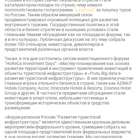
Условия в которых сейчас оказалась отрасль стали
катализатором поездок по стране, чему немало
поспособствовала госпрограмма
“кэшбэка”
за покупку туров
по России. Таким образом минувший сезон
продемонстрировал огромный потенциал для развития
внутреннего туризма. Государственная политика в этой
области и бизнес-стратегии в нынешних условиях стали
главными темами обсуждения как на площадках форума, так
и в его кулуарах. Публичная дискуссия на эту тему собрала
более 700 отельеров, инвесторов, девелоперов и
представителей различных органов власти.
Также, в эти дни состоялись сессии инвестиционного форума
“HoReCa Investment Days”: «Мастер-планирование как основа
развития территорий и инструмент привлечения инвестиций в
объекты туристской инфраструктуры» и «Роль Big data в
развитии туристской инфраструктуры». В них приняли участие
главные игроки отельного бизнеса в стране, такие как AZIMUT
Hotels Company, Accor, Interstate Hotels & Resorts, Cosmos Hotel
Group и другие. В частности предметами обсуждения стали
инвестиции в апарт-отели, небольшие гостиницы и
трансформации исторических объектов в средства
размещения.
«Форум регионов России “Развитие туристской
инфраструктуры” является единственным крупным деловым
мероприятием федерального уровня, сумевшим собрать на
одной площадке представителей всех федеральных ведомств,
в чьи задачи входит развитие туризма. Мы организовали