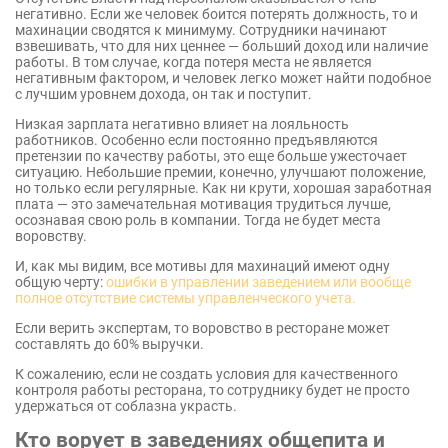
негативно. Если же человек боится потерять должность, то и
махинации сводятся к минимуму. Сотрудники начинают
взвешивать, что для них ценнее — больший доход или наличие
работы. В том случае, когда потеря места не является
негативным фактором, и человек легко может найти подобное
с лучшим уровнем дохода, он так и поступит.
Низкая зарплата негативно влияет на лояльность
работников. Особенно если постоянно предъявляются
претензии по качеству работы, это еще больше ужесточает
ситуацию. Небольшие премии, конечно, улучшают положение,
но только если регулярные. Как ни крути, хорошая заработная
плата — это замечательная мотивация трудиться лучше,
осознавая свою роль в компании. Тогда не будет места
воровству.
И, как мы видим, все мотивы для махинаций имеют одну
общую черту:
ошибки в управлении заведением или вообще
полное отсутствие системы управленческого учета.
Если верить экспертам, то воровство в ресторане может
составлять до 60% выручки.
К сожалению, если не создать условия для качественного
контроля работы ресторана, то сотруднику будет не просто
удержаться от соблазна украсть.
Кто ворует в заведениях общепита и