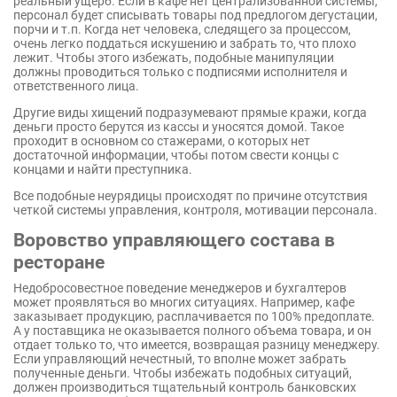
реальный ущерб. Если в кафе нет централизованной системы,
персонал будет списывать товары под предлогом дегустации,
порчи и т.п. Когда нет человека, следящего за процессом,
очень легко поддаться искушению и забрать то, что плохо
лежит. Чтобы этого избежать, подобные манипуляции
должны проводиться только с подписями исполнителя и
ответственного лица.
Другие виды хищений подразумевают прямые кражи, когда
деньги просто берутся из кассы и уносятся домой. Такое
проходит в основном со стажерами, о которых нет
достаточной информации, чтобы потом свести концы с
концами и найти преступника.
Все подобные неурядицы происходят по причине отсутствия
четкой системы управления, контроля, мотивации персонала.
Воровство управляющего состава в
ресторане
Недобросовестное поведение менеджеров и бухгалтеров
может проявляться во многих ситуациях. Например, кафе
заказывает продукцию, расплачивается по 100% предоплате.
А у поставщика не оказывается полного объема товара, и он
отдает только то, что имеется, возвращая разницу менеджеру.
Если управляющий нечестный, то вполне может забрать
полученные деньги. Чтобы избежать подобных ситуаций,
должен производиться тщательный контроль банковских