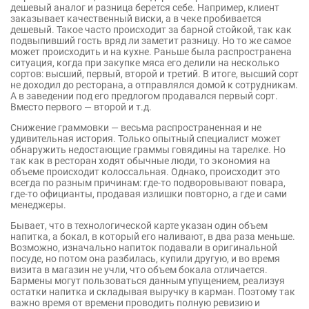
дешевый аналог и разница берется себе. Например, клиент
заказывает качественный виски, а в чеке пробивается
дешевый. Такое часто происходит за барной стойкой, так как
подвыпивший гость вряд ли заметит разницу. Но то же самое
может происходить и на кухне. Раньше была распространена
ситуация, когда при закупке мяса его делили на несколько
сортов: высший, первый, второй и третий. В итоге, высший сорт
не доходил до ресторана, а отправлялся домой к сотрудникам.
А в заведении под его предлогом продавался первый сорт.
Вместо первого — второй и т.д.
Снижение граммовки — весьма распространенная и не
удивительная история. Только опытный специалист может
обнаружить недостающие граммы говядины на тарелке. Но
так как в ресторан ходят обычные люди, то экономия на
объеме происходит колоссальная. Однако, происходит это
всегда по разным причинам: где-то подворовывают повара,
где-то официанты, продавая излишки повторно, а где и сами
менеджеры.
Бывает, что в технологической карте указан один объем
напитка, а бокал, в который его наливают, в два раза меньше.
Возможно, изначально напиток подавали в оригинальной
посуде, но потом она разбилась, купили другую, и во время
визита в магазин не учли, что объем бокала отличается.
Бармены могут пользоваться данным упущением, реализуя
остатки напитка и складывая выручку в карман. Поэтому так
важно время от времени проводить полную ревизию и