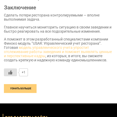
Заключение
Сделать потери ресторана контролируемыми — вполне
выполнимая задача.
Главное научиться мониторить ситуацию в своем заведении и
быстро реагировать на все подозрительные изменения.
А поможет в этом разработанный специалистами компании
Финоко модуль “USAR: Управленческий учет ресторана”.
Готовая
модель управленческого учета упростит
отслеживание работы заведения и поможет выявлять ценные
и перспективные кадры
, из которых, в итоге, вы сможете
создать крепкую и надежную команду единомышленников.
+1
УЗНАТЬ БОЛЬШЕ