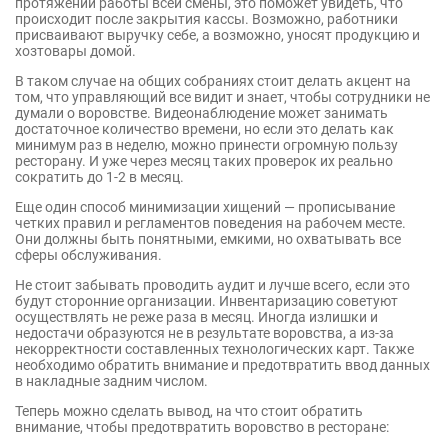
протяжении работы всей смены, это поможет увидеть, что
происходит после закрытия кассы. Возможно, работники
присваивают выручку себе, а возможно, уносят продукцию и
хозтовары домой.
В таком случае на общих собраниях стоит делать акцент на
том, что управляющий все видит и знает, чтобы сотрудники не
думали о воровстве. Видеонаблюдение может занимать
достаточное количество времени, но если это делать как
минимум раз в неделю, можно принести огромную пользу
ресторану. И уже через месяц таких проверок их реально
сократить до 1-2 в месяц.
Еще один способ минимизации хищений — прописывание
четких правил и регламентов поведения на рабочем месте.
Они должны быть понятными, емкими, но охватывать все
сферы обслуживания.
Не стоит забывать проводить аудит и лучше всего, если это
будут сторонние организации. Инвентаризацию советуют
осуществлять не реже раза в месяц. Иногда излишки и
недостачи образуются не в результате воровства, а из-за
некорректности составленных технологических карт. Также
необходимо обратить внимание и предотвратить ввод данных
в накладные задним числом.
Теперь можно сделать вывод, на что стоит обратить
внимание, чтобы предотвратить воровство в ресторане: