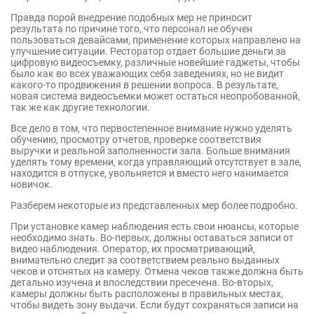
Правда порой внедрение подобных мер не приносит
результата по причине того, что персонал не обучен
пользоваться девайсами, применение которых направлено на
улучшение ситуации. Ресторатор отдает большие деньги за
цифровую видеосъемку, различные новейшие гаджеты, чтобы
было как во всех уважающих себя заведениях, но не видит
какого-то продвижения в решении вопроса. В результате,
новая система видеосъемки может остаться неопробованной,
так же как другие технологии.
Все дело в том, что первостепенное внимание нужно уделять
обучению, просмотру отчетов, проверке соответствия
выручки и реальной заполненности зала. Больше внимания
уделять тому времени, когда управляющий отсутствует в зале,
находится в отпуске, увольняется и вместо него нанимается
новичок.
Разберем некоторые из представленных мер более подробно.
При установке камер наблюдения есть свои нюансы, которые
необходимо знать. Во-первых, должны оставаться записи от
видео наблюдения. Оператор, их просматривающий,
внимательно следит за соответствием реально выданных
чеков и отснятых на камеру. Отмена чеков также должна быть
детально изучена и впоследствии пресечена. Во-вторых,
камеры должны быть расположены в правильных местах,
чтобы видеть зону выдачи. Если будут сохраняться записи на