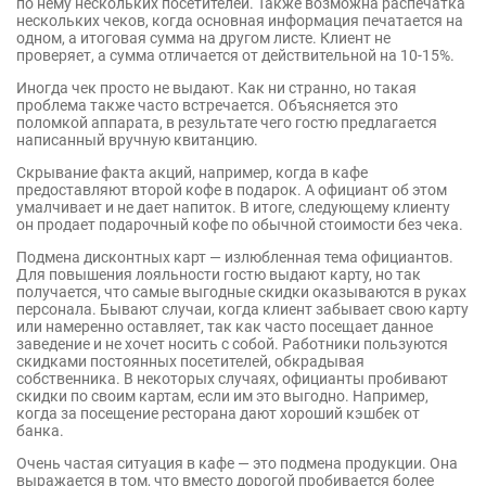
по нему нескольких посетителей. Также возможна распечатка
нескольких чеков, когда основная информация печатается на
одном, а итоговая сумма на другом листе. Клиент не
проверяет, а сумма отличается от действительной на 10-15%.
Иногда чек просто не выдают. Как ни странно, но такая
проблема также часто встречается. Объясняется это
поломкой аппарата, в результате чего гостю предлагается
написанный вручную квитанцию.
Скрывание факта акций, например, когда в кафе
предоставляют второй кофе в подарок. А официант об этом
умалчивает и не дает напиток. В итоге, следующему клиенту
он продает подарочный кофе по обычной стоимости без чека.
Подмена дисконтных карт — излюбленная тема официантов.
Для повышения лояльности гостю выдают карту, но так
получается, что самые выгодные скидки оказываются в руках
персонала. Бывают случаи, когда клиент забывает свою карту
или намеренно оставляет, так как часто посещает данное
заведение и не хочет носить с собой. Работники пользуются
скидками постоянных посетителей, обкрадывая
собственника. В некоторых случаях, официанты пробивают
скидки по своим картам, если им это выгодно. Например,
когда за посещение ресторана дают хороший кэшбек от
банка.
Очень частая ситуация в кафе — это подмена продукции. Она
выражается в том, что вместо дорогой пробивается более