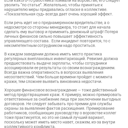
Если какого-то работника поймали на воровстве, его следует
уволить “по статье”. Желательно, чтобы принятые к
нарушителю меры придавались огласке в коллективе.
«Показательная суд» всегда дает очень хороший эффект.
Если речь идет не о преднамеренном вредительстве, а о
недосмотре со стороны менеджера, то стоит для начала
сделать ему выговор и применить денежный штраф! Потеря
личных финансов сильно повышает эффективность
управляющего состава. Если инцидент повторится, то с
некомпетентным сотрудником надо проститься.
В каждом заведении должна иметь место практика
регулярных внеплановых инвентаризаций. Ревизия должна
предшествовать выдаче зарплаты, чтобы сотрудники
ассоциировали ее результаты со своим вознаграждением.
Всегда важна оперативность в вопросах выявления
несоответствий. Чем больше времени пройдет с момента
кражи, тем сложнее выявить виновника недостачи.
Хорошее финансовое вознаграждение — тоже действенный
метод предотвращения краж. К примеру, можно премировать
ответственные за снабжение лица при заключении выгодных
договоров. Не следует забывать про премии для службы
охраны за выявление фактов расхищения. Премирование
работников, сообщающих руководству о воровстве коллег
тоже практикуется, но это не самый лучший вариант,
поскольку может иметь место навет, скажем, из-за внутри
коллективного конфликта.