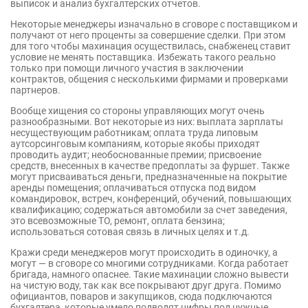
выписок и анализ бухгалтерских отчетов.
Некоторые менеджеры изначально в сговоре с поставщиком и
получают от него проценты за совершение сделки. При этом
для того чтобы махинация осуществилась, снабженец ставит
условие не менять поставщика. Избежать такого реально
только при помощи личного участия в заключении
контрактов, общения с несколькими фирмами и проверками
партнеров.
Вообще хищения со стороны управляющих могут очень
разнообразными. Вот некоторые из них: выплата зарплаты
несуществующим работникам; оплата труда липовым
аутсорсинговым компаниям, которые якобы приходят
проводить аудит; необоснованные премии; присвоение
средств, внесенных в качестве предоплаты за фуршет. Также
могут присваиваться деньги, предназначенные на покрытие
аренды помещения; оплачиваться отпуска под видом
командировок, встреч, конференций, обучений, повышающих
квалификацию; содержаться автомобили за счет заведения,
это всевозможные ТО, ремонт, оплата бензина;
использоваться сотовая связь в личных целях и т.д.
Кражи среди менеджеров могут происходить в одиночку, а
могут — в сговоре со многими сотрудниками. Когда работает
бригада, намного опаснее. Такие махинации сложно вывести
на чистую воду, так как все покрывают друг друга. Помимо
официантов, поваров и закупщиков, сюда подключаются
бухгалтера, которые умело подводят цифры под нужные