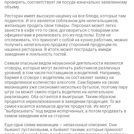
проверять, соответствует ли посуда изначально заявленному
объему.
Ресторан имеет высокую наценку на все блюда, которые там
подаются. И это является соблазном для нелегальщиков,
желающих продать свои товары. Персонал может легко
занести в кафе что-то свое, договориться с поварами или
официантами и реализовать это из-под полы. Если не
отслеживать, что приносит с собой на кухню работник, можно
получить нелегальную продажу сторонней продукции по
наценке ресторана. В итоге, может пострадать имидж
заведения и лояльность гостей.
Самым опасным видом незаконной деятельности являются
сговоры, которые могут включать работников различных
уровней, в том числе поставщиков и водителей. Например,
бармен в сговоре с водителем, он составляет заявку на
определенное количество алкоголя. Сам бармен на своих
махинациях уже сэкономил несколько бутылок, поэтому пару
штук он может смело отдать водителю на нелегальную
реализацию. Оба остаются в выигрыше. Таким образом
продается нереализованная в заведении продукция. То же
самое касается излишков других продуктов. Их могут
“выбрасывать” под видом испорченных, а потом продавать в
самом заведении или на стороне.
Еще одна схема махинации — незаконные списания. Они
бывают пустяковыми, а бывают такими, которые приносят