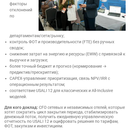
факторы
отклонений
по
департаментам/сети/рынку;
контроль ФОТ и производительности (FTE) без ручных
сводок;
снижение затрат на энергию и ресурсы (EWW) с привязкой к
выручке и загрузке;
более точный бюджет и прогноз (нормирование →
предиктив/прескриптив);
CAPEX-управление: приоритизация, связь NPV/IRR с
операционным результатом;
соответствие USALI 12 для классических и All-Inclusive
моделей.
Для кого доклад:
CFO сетевых и независимых отелей, которые
хотят сократить цикл закрытия периода, стабилизировать
денежный поток, получить ежедневную управленческую
отчетность по USALI 12 и оцифровать решения по тарифам,
ФОТ, закупкам и инвестициям.