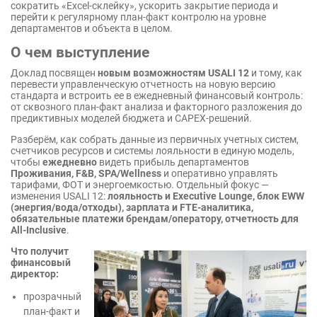
сократить «Excel-склейку», ускорить закрытие периода и
перейти к регулярному план-факт контролю на уровне
департаментов и объекта в целом.
О чем выступление
Доклад посвящен
новым возможностям USALI 12
и тому, как
перевести управленческую отчетность на новую версию
стандарта и встроить ее в ежедневный финансовый контроль:
от сквозного план-факт анализа и факторного разложения до
предиктивных моделей бюджета и CAPEX-решений.
Разберём, как собрать данные из первичных учетных систем,
счетчиков ресурсов и системы лояльности в единую модель,
чтобы
ежедневно
видеть прибыль департаментов
Проживания, F&B, SPA/Wellness
и оперативно управлять
тарифами, ФОТ и энергоемкостью. Отдельный фокус —
изменения USALI 12:
лояльность и Executive Lounge, блок EWW
(энергия/вода/отходы), зарплата и FTE-аналитика,
обязательные платежи брендам/оператору, отчетность для
All-Inclusive
.
Что получит
финансовый
директор:
прозрачный
план-факт и