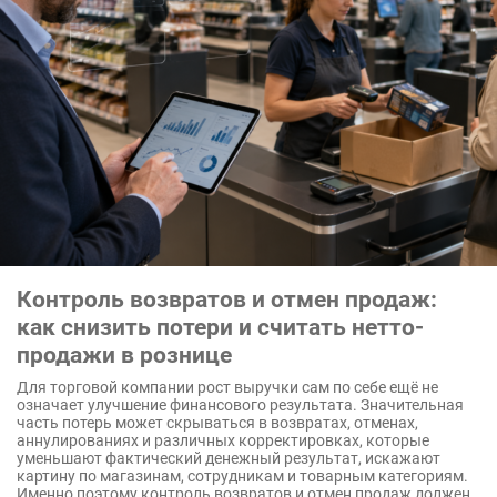
Контроль возвратов и отмен продаж:
как снизить потери и считать нетто-
продажи в рознице
Для торговой компании рост выручки сам по себе ещё не
означает улучшение финансового результата. Значительная
часть потерь может скрываться в возвратах, отменах,
аннулированиях и различных корректировках, которые
уменьшают фактический денежный результат, искажают
картину по магазинам, сотрудникам и товарным категориям.
Именно поэтому контроль возвратов и отмен продаж должен