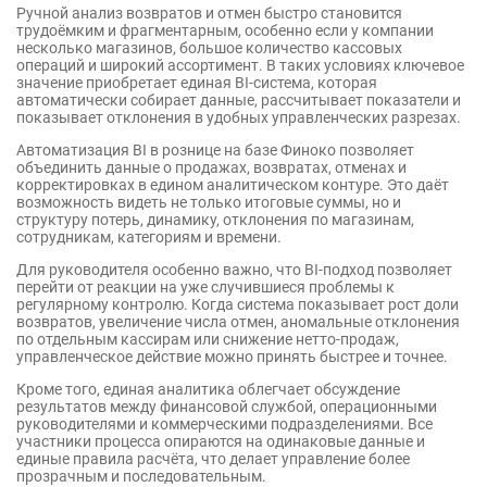
Ручной анализ возвратов и отмен быстро становится
трудоёмким и фрагментарным, особенно если у компании
несколько магазинов, большое количество кассовых
операций и широкий ассортимент. В таких условиях ключевое
значение приобретает единая BI-система, которая
автоматически собирает данные, рассчитывает показатели и
показывает отклонения в удобных управленческих разрезах.
Автоматизация BI в рознице на базе Финоко позволяет
объединить данные о продажах, возвратах, отменах и
корректировках в едином аналитическом контуре. Это даёт
возможность видеть не только итоговые суммы, но и
структуру потерь, динамику, отклонения по магазинам,
сотрудникам, категориям и времени.
Для руководителя особенно важно, что BI-подход позволяет
перейти от реакции на уже случившиеся проблемы к
регулярному контролю. Когда система показывает рост доли
возвратов, увеличение числа отмен, аномальные отклонения
по отдельным кассирам или снижение нетто-продаж,
управленческое действие можно принять быстрее и точнее.
Кроме того, единая аналитика облегчает обсуждение
результатов между финансовой службой, операционными
руководителями и коммерческими подразделениями. Все
участники процесса опираются на одинаковые данные и
единые правила расчёта, что делает управление более
прозрачным и последовательным.