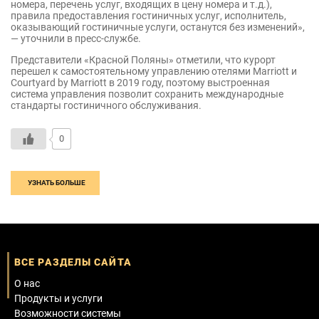
номера, перечень услуг, входящих в цену номера и т.д.),
правила предоставления гостиничных услуг, исполнитель,
оказывающий гостиничные услуги, останутся без изменений»,
— уточнили в пресс-службе.
Представители «Красной Поляны» отметили, что курорт
перешел к самостоятельному управлению отелями Marriott и
Courtyard by Marriott в 2019 году, поэтому выстроенная
система управления позволит сохранить международные
стандарты гостиничного обслуживания.
0
УЗНАТЬ БОЛЬШЕ
ВСЕ РАЗДЕЛЫ САЙТА
О нас
Продукты и услуги
Возможности системы