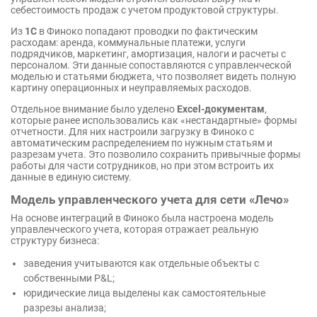
себестоимость продаж с учетом продуктовой структуры.
Из
1С
в Финоко попадают проводки по фактическим
расходам: аренда, коммунальные платежи, услуги
подрядчиков, маркетинг, амортизация, налоги и расчеты с
персоналом. Эти данные сопоставляются с управленческой
моделью и статьями бюджета, что позволяет видеть полную
картину операционных и неуправляемых расходов.
Отдельное внимание было уделено
Excel-документам
,
которые ранее использовались как «нестандартные» формы
отчетности. Для них настроили загрузку в Финоко с
автоматическим распределением по нужным статьям и
разрезам учета. Это позволило сохранить привычные формы
работы для части сотрудников, но при этом встроить их
данные в единую систему.
Модель управленческого учета для сети «Лечо»
На основе интеграций в Финоко была настроена модель
управленческого учета, которая отражает реальную
структуру бизнеса:
заведения учитываются как отдельные объекты с
собственными P&L;
юридические лица выделены как самостоятельные
разрезы анализа;