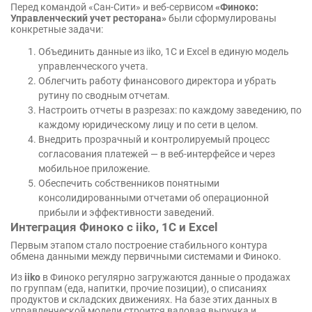
Перед командой «Сан-Сити» и веб-сервисом
«Финоко:
Управленческий учет ресторана»
были сформулированы
конкретные задачи:
Объединить данные из iiko, 1С и Excel в единую модель
управленческого учета.
Облегчить работу финансового директора и убрать
рутину по сводным отчетам.
Настроить отчеты в разрезах: по каждому заведению, по
каждому юридическому лицу и по сети в целом.
Внедрить прозрачный и контролируемый процесс
согласования платежей — в веб-интерфейсе и через
мобильное приложение.
Обеспечить собственников понятными
консолидированными отчетами об операционной
прибыли и эффективности заведений.
Интеграция Финоко с iiko, 1С и Excel
Первым этапом стало построение стабильного контура
обмена данными между первичными системами и Финоко.
Из
iiko
в Финоко регулярно загружаются данные о продажах
по группам (еда, напитки, прочие позиции), о списаниях
продуктов и складских движениях. На базе этих данных в
управленческой модели строится валовая выручка и