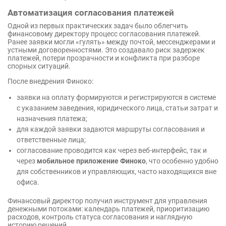
Автоматизация согласования платежей
Одной из первых практических задач было облегчить
финансовому директору процесс согласования платежей.
Ранее заявки могли «гулять» между почтой, мессенджерами и
устными договоренностями. Это создавало риск задержек
платежей, потери прозрачности и конфликта при разборе
спорных ситуаций.
После внедрения Финоко:
заявки на оплату формируются и регистрируются в системе
с указанием заведения, юридического лица, статьи затрат и
назначения платежа;
для каждой заявки задаются маршруты согласования и
ответственные лица;
согласование проводится как через веб-интерфейс, так и
через
мобильное приложение Финоко
, что особенно удобно
для собственников и управляющих, часто находящихся вне
офиса.
Финансовый директор получил инструмент для управления
денежными потоками: календарь платежей, приоритизацию
расходов, контроль статуса согласования и наглядную
историю решений.