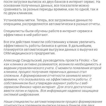
после загрузки выписок из двух банков в интернет сервис. На
основании полученных данных, все показатели можно
сравнивать за разные периоды времени, как по одной, так и
по двум клиникам.
Установлены метки. Теперь, все загруженные данные по
операциям, распределяются автоматически в разные отчеты.
Специалисты были обучены работе в интернет-сервисе и
эффективно в ней работают.
Все эти действия помогли собственнику клиник увеличить
эффективность работы бизнеса в целом. В дальнейшем,
планируется автоматизация выгрузки данных о выручке из
CRM медицинского предприятия.
Александр Сандульский, руководитель проекта Finoko:
«Так
как клиника активно развивается, возникла необходимость в
ведении управленческого учета. С момента появления второй
клиники, процесс получения первичных данных стал
сложным. А формирование отчетности занимало много
времени, что сказывалось на эффективности работы. С
собственником был утвержден вариант работы с веб-
сервисом Финоко через интернет. Для этого достаточно
ввести логин и пароль. Вся информация надежно защищена
системой шифрования.
Наши специалисты автоматизировали процесс формирования
отчетности и соединили выписки разных банков для двух