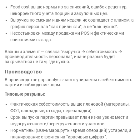
Food cost выше нормы из-за списаний, ошибок рецептур,
некорректного учета порций и закупочных цен.
Выручка по сменам и дням недели не совпадает с планом, а
график персонала “как привыкли”, а не “как нужно”.
Несостыковки между продажами POS и фактическими
списаниями склада.
Важный элемент — связка “выручка → себестоимость →
производительность персонала”, иначе разрыв будет
закрываться не там, где нужно.
Производство
В производстве gap analysis часто упирается в себестоимость
партии и соблюдение норм.
Типовые разрывы:
Фактическая себестоимость выше плановой (материалы,
ФОТ, накладные, отходы, переналадки).
Срок выпуска партии превышает план из-за узких мест и
недогруженности/перегруженности участков.
Нормативы (BOM/маршруты/время операций) устарели, а
планирование строится на “красивых цифрах”.