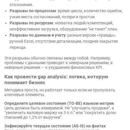
отклонения.
Разрывы по процессам
: время цикла, количество ошибок,
узкие места согласований, потери и простои.
Разрывы по ресурсам
: нехватка людей/компетенций,
неэффективная загрузка, оборудование “не тянет” план.
Разрывы по данным и учету
: разные версии «правды»,
ручной Excel, отсутствие детализации, позднее закрытие
периода.
Эти разрывы обычно связаны между собой. Например,
проблемы с данными приводят к неверным решениям, а
неверные решения — к ухудшению финансовых KPI.
Как провести gap analysis: логика, которую
понимает бизнес
Методика проста, но работает только если не пропускать
ключевые элементы.
Определите целевое состояние (TO-BE) языком метрик
Цель должна быть измеримой. Не “улучшить продажи”, а
“увеличить валовую маржу на 3 п.п.” или “сократить долю
списаний до 1,2% от выручки”.
Зафиксируйте текущее состояние (AS-IS) на фактах