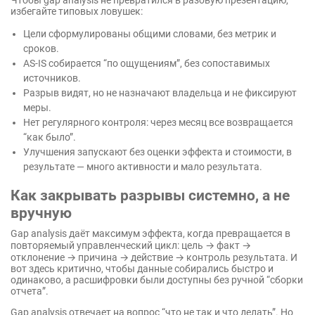
Чтобы gap analysis не превратился в разовую презентацию,
избегайте типовых ловушек:
Цели сформулированы общими словами, без метрик и
сроков.
AS-IS собирается “по ощущениям”, без сопоставимых
источников.
Разрыв видят, но не назначают владельца и не фиксируют
меры.
Нет регулярного контроля: через месяц все возвращается
“как было”.
Улучшения запускают без оценки эффекта и стоимости, в
результате — много активности и мало результата.
Как закрывать разрывы системно, а не
вручную
Gap analysis даёт максимум эффекта, когда превращается в
повторяемый управленческий цикл: цель → факт →
отклонение → причина → действие → контроль результата. И
вот здесь критично, чтобы данные собирались быстро и
одинаково, а расшифровки были доступны без ручной “сборки
отчета”.
Gap analysis отвечает на вопрос “что не так и что делать”. Но