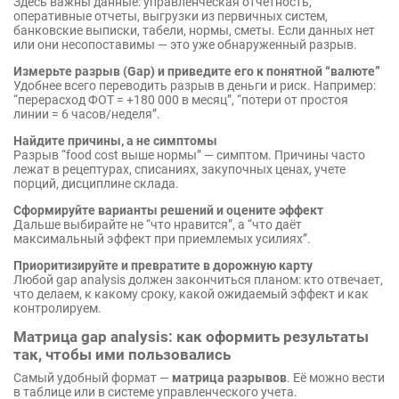
Здесь важны данные: управленческая отчетность,
оперативные отчеты, выгрузки из первичных систем,
банковские выписки, табели, нормы, сметы. Если данных нет
или они несопоставимы — это уже обнаруженный разрыв.
Измерьте разрыв (Gap) и приведите его к понятной “валюте”
Удобнее всего переводить разрыв в деньги и риск. Например:
“перерасход ФОТ = +180 000 в месяц”, “потери от простоя
линии = 6 часов/неделя”.
Найдите причины, а не симптомы
Разрыв “food cost выше нормы” — симптом. Причины часто
лежат в рецептурах, списаниях, закупочных ценах, учете
порций, дисциплине склада.
Сформируйте варианты решений и оцените эффект
Дальше выбирайте не “что нравится”, а “что даёт
максимальный эффект при приемлемых усилиях”.
Приоритизируйте и превратите в дорожную карту
Любой gap analysis должен закончиться планом: кто отвечает,
что делаем, к какому сроку, какой ожидаемый эффект и как
контролируем.
Матрица gap analysis: как оформить результаты
так, чтобы ими пользовались
Самый удобный формат —
матрица разрывов
. Её можно вести
в таблице или в системе управленческого учета.