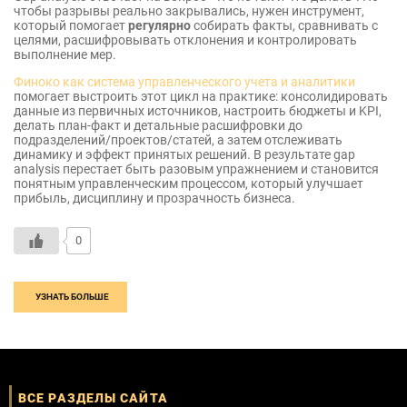
чтобы разрывы реально закрывались, нужен инструмент,
который помогает
регулярно
собирать факты, сравнивать с
целями, расшифровывать отклонения и контролировать
выполнение мер.
Финоко как система управленческого учета и аналитики
помогает выстроить этот цикл на практике: консолидировать
данные из первичных источников, настроить бюджеты и KPI,
делать план-факт и детальные расшифровки до
подразделений/проектов/статей, а затем отслеживать
динамику и эффект принятых решений. В результате gap
analysis перестает быть разовым упражнением и становится
понятным управленческим процессом, который улучшает
прибыль, дисциплину и прозрачность бизнеса.
0
УЗНАТЬ БОЛЬШЕ
ВСЕ РАЗДЕЛЫ САЙТА