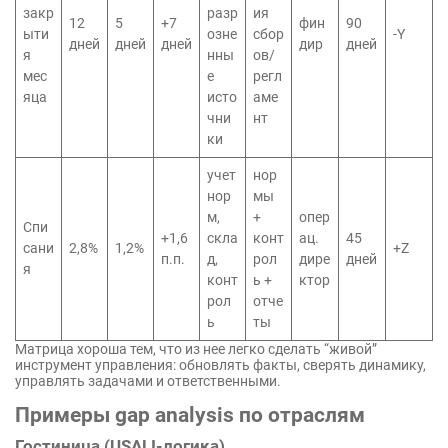
закр
разр
ия
12
5
+7
фин
90
ыти
озне
сбор
-Y
дней
дней
дней
дир
дней
я
нны
ов/
мес
е
регл
яца
исто
аме
чни
нт
ки
учет
нор
нор
мы
м,
+
опер
Спи
+1,6
скла
конт
ац.
45
сани
2,8%
1,2%
+Z
п.п.
д,
рол
дире
дней
я
конт
ь +
ктор
рол
отче
ь
ты
Матрица хороша тем, что из нее легко сделать “живой”
инструмент управления: обновлять факты, сверять динамику,
управлять задачами и ответственными.
Примеры gap analysis по отраслям
Гостиница (USALI-логика)