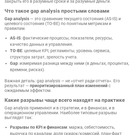
закрыть его в разумные сроки и за разумные деньги.
Что такое gap analysis простыми словами
Gap analysis
— это сравнение текущего состояния (AS-IS) и
целевого состояния (TO-BE) по понятным метрикам и
правилам.
AS-IS
: фактические процессы, показатели, ресурсы,
качество данных и управления.
TO-BE
: целевые KPI, регламенты, уровень сервиса,
структура затрат, зрелость учета.
Gap
: измеримая разница между ними (в деньгах, процентах,
времени, рисках).
Важная деталь: gap analysis — не «отчет ради отчета». Его
результат —
приоритизированный план изменений
с
ожидаемым эффектом.
Какие разрывы чаще всего находят на практике
Gap analysis применяют и в стратегии, и в финансах, и в
операционном управлении. Наиболее типовые разрывы
выглядят так:
Разрывы по KPI и финансам
: маржа, себестоимость,
выручка по каналам, доля скидок/комиссий, план-факт