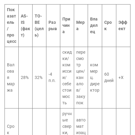
Пок
азат
AS-
TO-
При
Вла
ель
IS
BE
Раз
Мер
Сро
Эфф
чин
дел
/
(фак
(цел
рыв
а
к
ект
а
ец
про
т)
ь)
цесс
скид
пере
ки/
смо
Вал
ком
тр
ком
ова
исси
цен/
мер
-4
60
я
28%
32%
и/
кан
ц.
+X
п.п.
дней
мар
себе
ало
дире
жа
стои
в/
ктор
мос
заку
ть
пок
ручн
ые
авто
Сро
свер
мат
к
ки,
изац