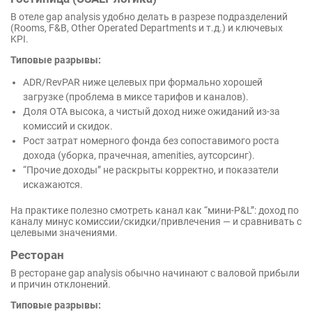
В отеле gap analysis удобно делать в разрезе подразделений
(Rooms, F&B, Other Operated Departments и т.д.) и ключевых
KPI.
Типовые разрывы:
ADR/RevPAR ниже целевых при формально хорошей
загрузке (проблема в миксе тарифов и каналов).
Доля OTA высока, а чистый доход ниже ожиданий из-за
комиссий и скидок.
Рост затрат номерного фонда без сопоставимого роста
дохода (уборка, прачечная, amenities, аутсорсинг).
“Прочие доходы” не раскрыты корректно, и показатели
искажаются.
На практике полезно смотреть канал как “мини-P&L”: доход по
каналу минус комиссии/скидки/привлечения — и сравнивать с
целевыми значениями.
Ресторан
В ресторане gap analysis обычно начинают с валовой прибыли
и причин отклонений.
Типовые разрывы: