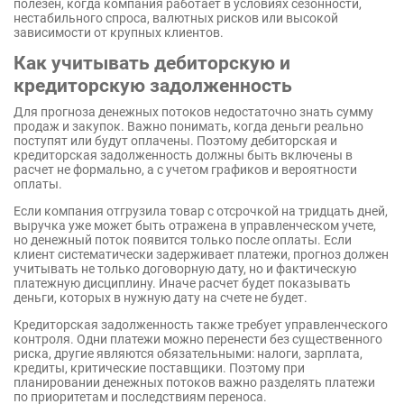
полезен, когда компания работает в условиях сезонности,
нестабильного спроса, валютных рисков или высокой
зависимости от крупных клиентов.
Как учитывать дебиторскую и
кредиторскую задолженность
Для прогноза денежных потоков недостаточно знать сумму
продаж и закупок. Важно понимать, когда деньги реально
поступят или будут оплачены. Поэтому дебиторская и
кредиторская задолженность должны быть включены в
расчет не формально, а с учетом графиков и вероятности
оплаты.
Если компания отгрузила товар с отсрочкой на тридцать дней,
выручка уже может быть отражена в управленческом учете,
но денежный поток появится только после оплаты. Если
клиент систематически задерживает платежи, прогноз должен
учитывать не только договорную дату, но и фактическую
платежную дисциплину. Иначе расчет будет показывать
деньги, которых в нужную дату на счете не будет.
Кредиторская задолженность также требует управленческого
контроля. Одни платежи можно перенести без существенного
риска, другие являются обязательными: налоги, зарплата,
кредиты, критические поставщики. Поэтому при
планировании денежных потоков важно разделять платежи
по приоритетам и последствиям переноса.