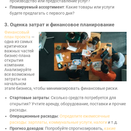
производство или предоставление услуг?
Планируемый ассортимент
: Какие товары или услуги
будете предлагать с первого дня?
3. Оценка затрат и финансовое планирование
Финансовый
план проекта
—
одна из самых
критически
важных частей
бизнес-плана
открытия
компании.
Анализируйте
все возможные
затраты на
начальном
этапе бизнеса, чтобы минимизировать финансовые риски.
Стартовые затраты
: Сколько средств потребуется для
открытия? Учтите аренду, оборудование, поставки и прочие
расходы.
Операционные расходы
:
Определите ежемесячные
расходы: зарплаты, коммунальные услуги, налоги
и т.д.
Прогноз доходов
: Попробуйте спрогнозировать,
какие